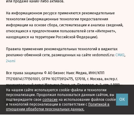
или продаже каких-либо активов.
На информационном ресурсе применяются рекомендательные
технологии (информационные технологии предоставления
информации на основе сбора, систематизации и анализа сведений,
относящихся к предпочтениям пользователей сети «Интернет»,
находящихся на территории Российской Федерации).
Правила применения рекомендательных технологий в виджетах
рекламно-обменной сети, размещенных на сайте vedomosti.ru:
СМИ2
,
24smi
Все права защищены © АО Бизнес Ньюс Медиа, ИНН/КПП
7712108141/771501001, ОГРН 1027739124775, 127018, г. Москва, вн.тер.г.
муниципальный округ Марьина Роща, ул. Полковая, д. 3, стр. 1 1999—
На нашем сайте используются cookie-файлы и технологии
2026
персонализации. Продолжая пользоваться данным сайтом, вы
ОК
подтверждаете свое
согласие
на использование файлов cookie
и технологий персонализации в соответствии с
Политикой в
отношении обработки персональных данных.