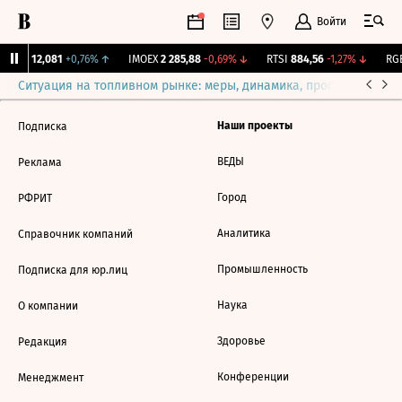
Войти
Бирж.
12,081
+0,76%
↑
IMOEX
2 285,88
-0,69%
↓
RTSI
884,56
-1,27%
↓
RGB
Ситуация на топливном рынке: меры, динамика, прогнозы
Выб
Наши проекты
Подписка
ВЕДЫ
Реклама
Город
РФРИТ
Аналитика
Справочник компаний
Промышленность
Подписка для юр.лиц
Наука
О компании
Здоровье
Редакция
Конференции
Менеджмент