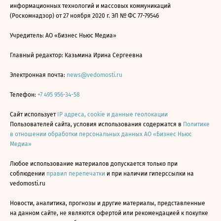
информационных технологий и массовых коммуникаций
(Роскомнадзор) от 27 ноября 2020 г. ЭЛ № ФС 77-79546
Учредитель: АО «Бизнес Ньюс Медиа»
Главный редактор: Казьмина Ирина Сергеевна
Электронная почта:
news@vedomosti.ru
Телефон:
+7 495 956-34-58
Сайт использует
IP адреса, cookie и данные геолокации
Пользователей сайта, условия использования содержатся в
Политике
в отношении обработки персональных данных АО «Бизнес Ньюс
Медиа»
Любое использование материалов допускается только при
соблюдении
правил перепечатки
и при наличии гиперссылки на
vedomosti.ru
Новости, аналитика, прогнозы и другие материалы, представленные
на данном сайте, не являются офертой или рекомендацией к покупке