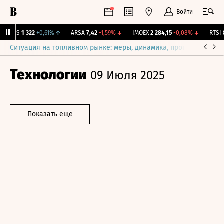
Войти
MGTS
1 322
+0,61%
↑
ARSA
7,42
-1,59%
↓
IMOEX
2 284,15
-0,08%
↓
RTSI
8
Ситуация на топливном рынке: меры, динамика, прогнозы
Выб
Технологии
09 Июля 2025
Показать еще