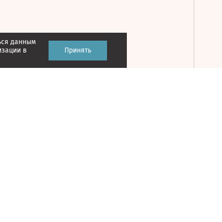
ься данным
Принять
изации в