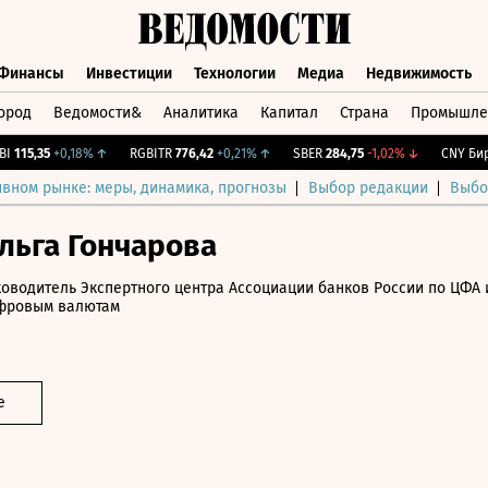
Финансы
Инвестиции
Технологии
Медиа
Недвижимость
ород
Ведомости&
Аналитика
Капитал
Страна
Промышле
а
Финансы
Инвестиции
Технологии
Медиа
Недвижимос
15,35
+0,18%
↑
RGBITR
776,42
+0,21%
↑
SBER
284,75
-1,02%
↓
CNY Бирж.
ивном рынке: меры, динамика, прогнозы
Выбор редакции
Выбо
льга Гончарова
ководитель Экспертного центра Ассоциации банков России по ЦФА 
фровым валютам
е