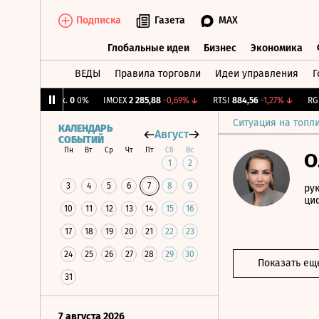
Подписка
Газета
MAX
Глобальные идеи
Бизнес
Экономика
ВЕДЫ
Правила торговли
Идеи управления
Г
Глобальные идеи
Бизнес
Экономик
CNY Бирж.
0
0%
IMOEX
2 285,88
-0,69%
↓
RTSI
884,56
-1,27%
↓
RGBI
1
Ситуация на топл
КАЛЕНДАРЬ
Август
СОБЫТИЙ
Пн
Вт
Ср
Чт
Пт
Сб
Вс
О
1
2
3
4
5
6
7
8
9
ру
ци
10
11
12
13
14
15
16
17
18
19
20
21
22
23
24
25
26
27
28
29
30
Показать ещ
31
7 августа 2026