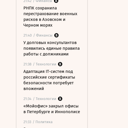
21:42
/ Финансы
РНПК сохранила
перестрахование военных
рисков в Азовском и
Черном морях
21:40
/ Финансы
У долговых консультантов
появились единые правила
работы с должниками
21:38
/ Технологии
Адаптация IT-систем под
российские сертификаты
безопасности потребует
вложений
21:34
/ Технологии
«Мойофис» закрыл офисы
в Петербурге и Иннополисе
21:33
/ Политика