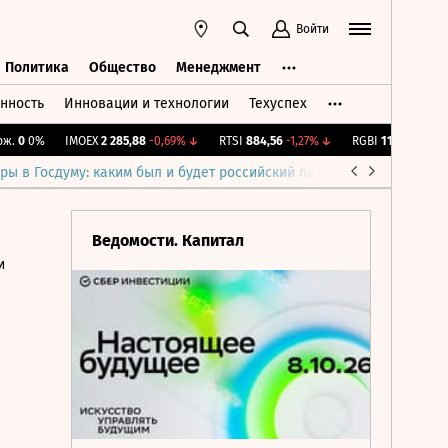
Войти
Политика
Общество
Менеджмент
нность
Инновации и технологии
Техуспех
ть
Политика
Общество
Менеджмент
0
0%
IMOEX
2 285,88
-0,69%
↓
RTSI
884,56
-1,27%
↓
RGBI
115,35
+0,18%
↑
ры в Госдуму: каким был и будет российский парламент
Война н
Ведомости. Капитал
и