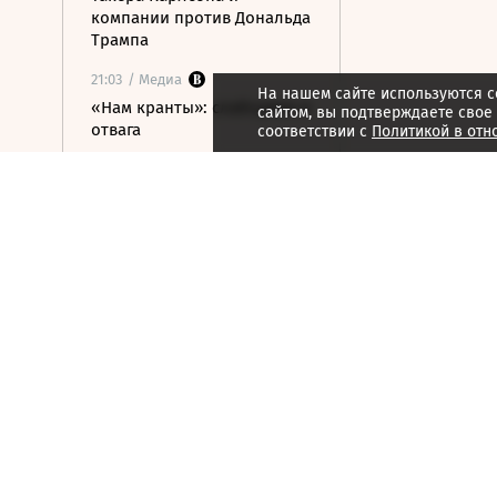
компании против Дональда
Трампа
21:03
/ Медиа
На нашем сайте используются c
«Нам кранты»: слабоумие и
сайтом, вы подтверждаете свое
отвага
соответствии с
Политикой в отн
21:02
/ Медиа
«Колобок»: катится-
вертится шар дрожжевой
21:01
/ Стиль жизни
Марина Брусникина:
«Иллюзии способны
влиять на людей»
21:00
/ Мнения
«Алмазная колесница»:
уроки созерцания
20:52
/ Бизнес
Глава «Ижавиа» объявил