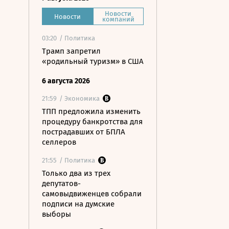
Новости
Новости
компаний
03:20
/ Политика
Трамп запретил
«родильный туризм» в США
6 августа 2026
21:59
/ Экономика
ТПП предложила изменить
процедуру банкротства для
пострадавших от БПЛА
селлеров
21:55
/ Политика
Только два из трех
депутатов-
самовыдвиженцев собрали
подписи на думские
выборы