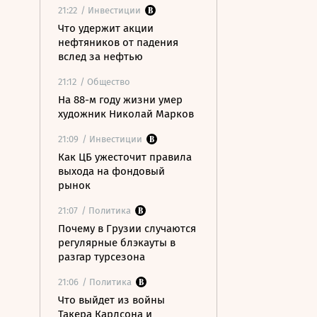
21:22
/ Инвестиции
Что удержит акции
нефтяников от падения
вслед за нефтью
21:12
/ Общество
На 88-м году жизни умер
художник Николай Марков
21:09
/ Инвестиции
Как ЦБ ужесточит правила
выхода на фондовый
рынок
21:07
/ Политика
Почему в Грузии случаются
регулярные блэкауты в
разгар турсезона
21:06
/ Политика
Что выйдет из войны
Такера Карлсона и