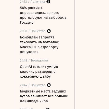
21:53
/ Политика
56% россиян
определились, за кого
проголосуют на выборах в
Госдуму
21:50
/ Общество
Бомбилам запретят
таксовать на вокзалах
Москвы и в аэропорту
«Внуково»
21:48
/ Технологии
OpenAI готовит умную
колонку размером с
хоккейную шайбу
21:44
/ Общество
Бюджетные места ведущих
вузов занимает все больше
олимпиадников