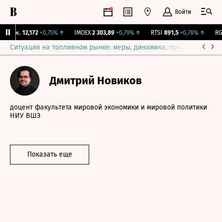
Войти
Бирж.
12,172
+0,75%
↑
IMOEX
2 303,89
+0,79%
↑
RTSI
891,5
+0,78%
↑
RGB
Ситуация на топливном рынке: меры, динамика, прогнозы
Выб
Дмитрий Новиков
доцент факультета мировой экономики и мировой политики
НИУ ВШЭ
Показать еще