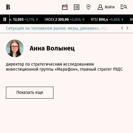
Войти
Бирж.
12,095
+0,11%
↑
IMOEX
2 300,96
+0,66%
↑
RTSI
890,4
+0,66%
↑
RGB
Ситуация на топливном рынке: меры, динамика, прогнозы
Выб
Анна Волынец
директор по стратегическим исследованиям
инвестиционной группы «Марафон», главный стратег РЭДС
Показать еще