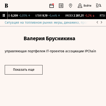
Войти
RGSS
0,209
+2,05%
↑
UTAR
9,19
+0,44%
↑
IMOEX
2 281,31
-0,2%
↓
RTSI
8
Ситуация на топливном рынке: меры, динамика, прогнозы
Выб
Валерия Брусникина
управляющая портфелем IT-проектов ассоциации IPChain
Показать еще