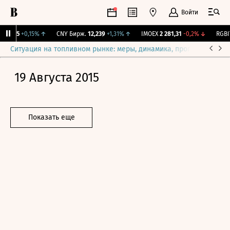
Войти
15,35
+0,15%
↑
CNY Бирж.
12,239
+1,31%
↑
IMOEX
2 281,31
-0,2%
↓
RGBIT
Ситуация на топливном рынке: меры, динамика, прогнозы
Выб
19 Августа 2015
Показать еще