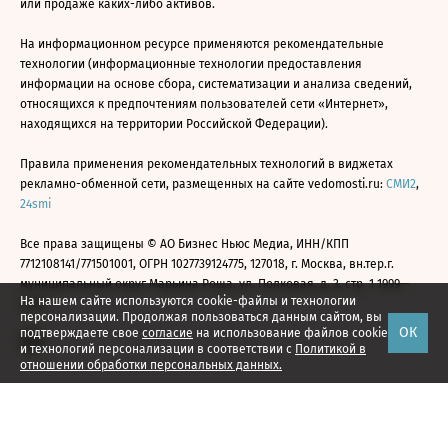
или продаже каких-либо активов.
На информационном ресурсе применяются рекомендательные
технологии (информационные технологии предоставления
информации на основе сбора, систематизации и анализа сведений,
относящихся к предпочтениям пользователей сети «Интернет»,
находящихся на территории Российской Федерации).
Правила применения рекомендательных технологий в виджетах
рекламно-обменной сети, размещенных на сайте vedomosti.ru:
СМИ2
,
24smi
Все права защищены © АО Бизнес Ньюс Медиа, ИНН/КПП
7712108141/771501001, ОГРН 1027739124775, 127018, г. Москва, вн.тер.г.
муниципальный округ Марьина Роща, ул. Полковая, д. 3, стр. 1 1999—
На нашем сайте используются cookie-файлы и технологии
2026
персонализации. Продолжая пользоваться данным сайтом, вы
ОК
подтверждаете свое
согласие
на использование файлов cookie
и технологий персонализации в соответствии с
Политикой в
отношении обработки персональных данных.