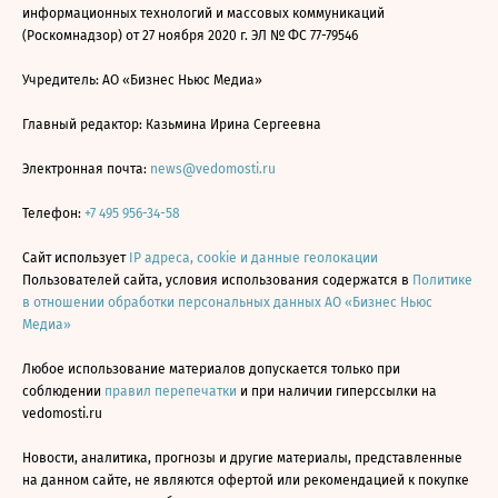
информационных технологий и массовых коммуникаций
(Роскомнадзор) от 27 ноября 2020 г. ЭЛ № ФС 77-79546
Учредитель: АО «Бизнес Ньюс Медиа»
Главный редактор: Казьмина Ирина Сергеевна
Электронная почта:
news@vedomosti.ru
Телефон:
+7 495 956-34-58
Сайт использует
IP адреса, cookie и данные геолокации
Пользователей сайта, условия использования содержатся в
Политике
в отношении обработки персональных данных АО «Бизнес Ньюс
Медиа»
Любое использование материалов допускается только при
соблюдении
правил перепечатки
и при наличии гиперссылки на
vedomosti.ru
Новости, аналитика, прогнозы и другие материалы, представленные
на данном сайте, не являются офертой или рекомендацией к покупке