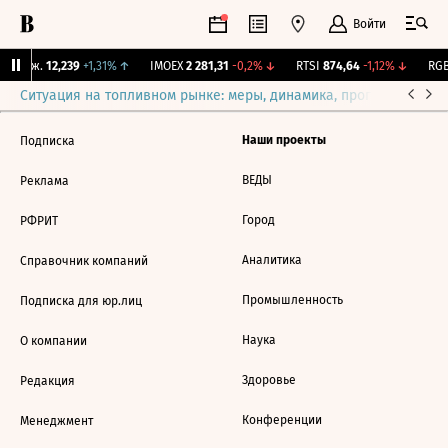
Войти
 Бирж.
12,239
+1,31%
↑
IMOEX
2 281,31
-0,2%
↓
RTSI
874,64
-1,12%
↓
RGB
Ситуация на топливном рынке: меры, динамика, прогнозы
Выб
Наши проекты
Подписка
ВЕДЫ
Реклама
Город
РФРИТ
Аналитика
Справочник компаний
Промышленность
Подписка для юр.лиц
Наука
О компании
Здоровье
Редакция
Конференции
Менеджмент