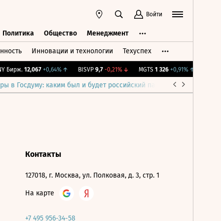
Войти
Политика
Общество
Менеджмент
нность
Инновации и технологии
Техуспех
ть
Политика
Общество
Менеджмент
 Бирж.
12,067
+0,64%
↑
BISVP
9,7
-0,21%
↓
MGTS
1 326
+0,91%
↑
IMOEX
2
ры в Госдуму: каким был и будет российский парламент
Война н
Контакты
127018, г. Москва, ул. Полковая, д. 3, стр. 1
На карте
+7 495 956-34-58