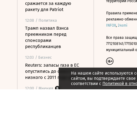
территории Росс
сражается за каждую
ракету для Patriot
Правила примене
рекламно-обменно
12:08
/ Политика
INFOX
,
24smi
Трамп назвал Вэнса
преемником перед
Все права защищ
спонсорами
7712108141/7715010
республиканцев
муниципальный окр
12:03
/ Бизнес
Reuters: запасы газа в ЕС
опустились до самого
На нашем сайте используются c
низкого с 2011 года уровня
сайтом, вы подтверждаете свое
соответствии с
Политикой в отн
12:00
/ Мнения
Республика впечатлений
11:47
/
Город
Канатные дороги не спасли
столицу Мадагаскара от
пробок
11:43
/ Общество