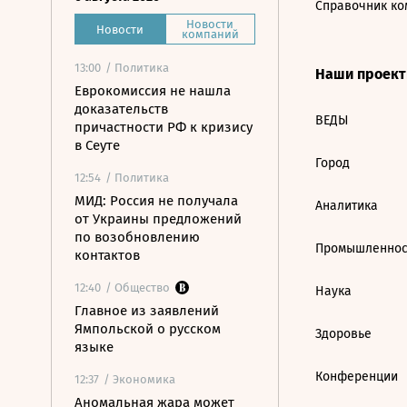
Справочник ко
Новости
Новости
компаний
13:00
/ Политика
Наши проек
Еврокомиссия не нашла
доказательств
ВЕДЫ
причастности РФ к кризису
в Сеуте
Город
12:54
/ Политика
МИД: Россия не получала
Аналитика
от Украины предложений
по возобновлению
Промышленнос
контактов
12:40
/ Общество
Наука
Главное из заявлений
Ямпольской о русском
Здоровье
языке
Конференции
12:37
/ Экономика
Аномальная жара может