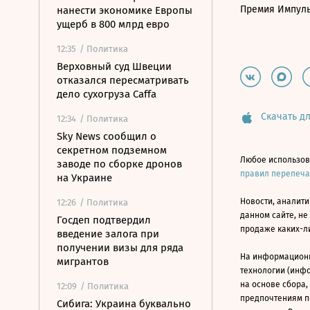
Премия Импул
нанести экономике Европы
ущерб в 800 млрд евро
12:35
/ Политика
Верховный суд Швеции
отказался пересматривать
дело сухогруза Caffa
Скачать дл
12:34
/ Политика
Sky News сообщил о
секретном подземном
Любое использов
заводе по сборке дронов
правил перепеч
на Украине
Новости, аналити
12:26
/ Политика
данном сайте, не
Госдеп подтвердил
продаже каких-л
введение залога при
получении визы для ряда
На информацион
мигрантов
технологии (инф
на основе сбора,
12:09
/ Политика
предпочтениям п
Сибига: Украина буквально