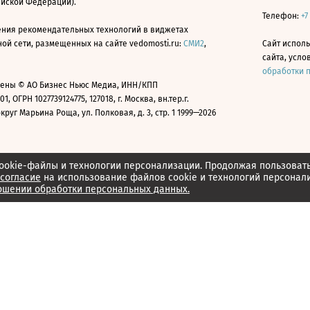
ийской Федерации).
Телефон:
+7
ния рекомендательных технологий в виджетах
й сети, размещенных на сайте vedomosti.ru:
СМИ2
,
Сайт испол
сайта, усл
обработки 
ены © АО Бизнес Ньюс Медиа, ИНН/КПП
01, ОГРН 1027739124775, 127018, г. Москва, вн.тер.г.
уг Марьина Роща, ул. Полковая, д. 3, стр. 1 1999—2026
ookie-файлы и технологии персонализации. Продолжая пользоват
согласие
на использование файлов cookie и технологий персонал
ошении обработки персональных данных.