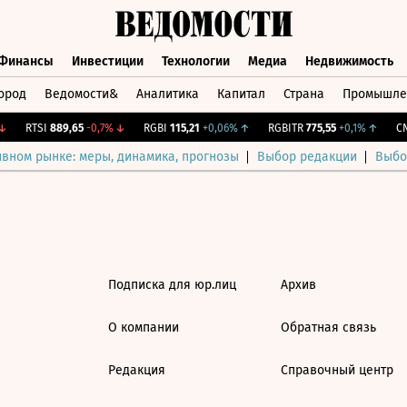
Финансы
Инвестиции
Технологии
Медиа
Недвижимость
ород
Ведомости&
Аналитика
Капитал
Страна
Промышле
а
Финансы
Инвестиции
Технологии
Медиа
Недвижимос
RTSI
889,65
-0,7%
↓
RGBI
115,21
+0,06%
↑
RGBITR
775,55
+0,1%
↑
CNY
ивном рынке: меры, динамика, прогнозы
Выбор редакции
Выбо
Подписка для юр.лиц
Архив
О компании
Обратная связь
Редакция
Справочный центр