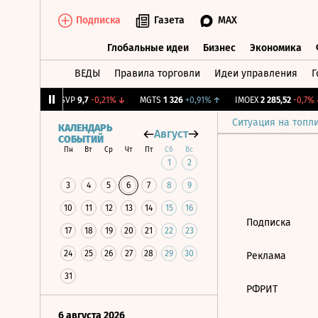
Подписка
Газета
MAX
Глобальные идеи
Бизнес
Экономика
ВЕДЫ
Правила торговли
Идеи управления
Г
Глобальные идеи
Бизнес
Экономик
+0,64%
↑
BISVP
9,7
-0,21%
↓
MGTS
1 326
+0,91%
↑
IMOEX
2 285,52
-0,7%
↓
Ситуация на топл
КАЛЕНДАРЬ
Август
СОБЫТИЙ
Пн
Вт
Ср
Чт
Пт
Сб
Вс
1
2
3
4
5
6
7
8
9
10
11
12
13
14
15
16
Подписка
17
18
19
20
21
22
23
24
25
26
27
28
29
30
Реклама
31
РФРИТ
6 августа 2026