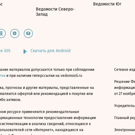
ьс
Ведомости Юг
Ведомости Северо-
Запад
я iOS
Скачать для Android
ание материалов допускается только при соблюдении
Сетевое изд
атки
и при наличии гиперссылки на vedomosti.ru
Решение Фе
ка, прогнозы и другие материалы, представленные на
информацио
 являются офертой или рекомендацией к покупке или
от 27 ноября
ибо активов.
Учредитель
ном ресурсе применяются рекомендательные
ормационные технологии предоставления информации
Главный ре
 систематизации и анализа сведений, относящихся к
ользователей сети «Интернет», находящихся на
Электронна