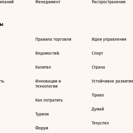
мпаний
Менеджмент
Распространение
ты
Правила торговли
Идеи управления
Ведомости&
Спорт
Капитал
Страна
ть
Инновации и
Устойчивое развити
технологии
Право
Как потратить
Думай
Туризм
Техуспех
Форум