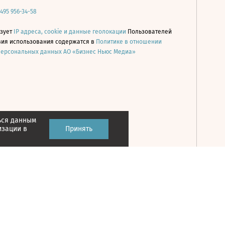
 495 956-34-58
ьзует
IP адреса, cookie и данные геолокации
Пользователей
овия использования содержатся в
Политике в отношении
персональных данных АО «Бизнес Ньюс Медиа»
ься данным
Принять
изации в