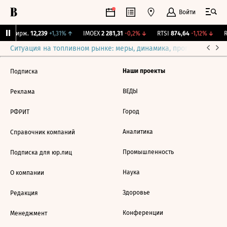
Войти
CNY Бирж.
12,239
+1,31%
↑
IMOEX
2 281,31
-0,2%
↓
RTSI
874,64
-1,12%
↓
R
Ситуация на топливном рынке: меры, динамика, прогнозы
Выб
Наши проекты
Подписка
ВЕДЫ
Реклама
Город
РФРИТ
Аналитика
Справочник компаний
Промышленность
Подписка для юр.лиц
Наука
О компании
Здоровье
Редакция
Конференции
Менеджмент