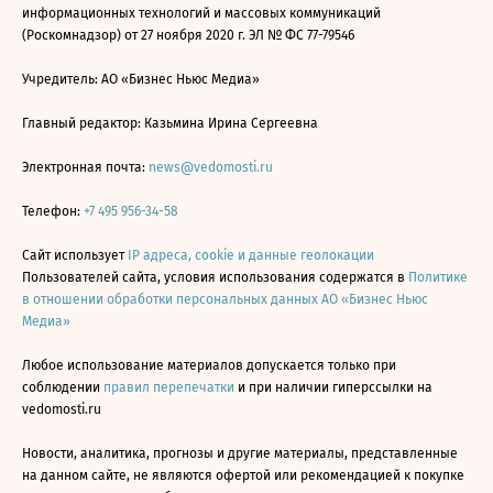
информационных технологий и массовых коммуникаций
(Роскомнадзор) от 27 ноября 2020 г. ЭЛ № ФС 77-79546
Учредитель: АО «Бизнес Ньюс Медиа»
Главный редактор: Казьмина Ирина Сергеевна
Электронная почта:
news@vedomosti.ru
Телефон:
+7 495 956-34-58
Сайт использует
IP адреса, cookie и данные геолокации
Пользователей сайта, условия использования содержатся в
Политике
в отношении обработки персональных данных АО «Бизнес Ньюс
Медиа»
Любое использование материалов допускается только при
соблюдении
правил перепечатки
и при наличии гиперссылки на
vedomosti.ru
Новости, аналитика, прогнозы и другие материалы, представленные
на данном сайте, не являются офертой или рекомендацией к покупке