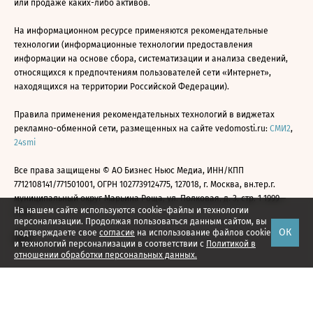
или продаже каких-либо активов.
На информационном ресурсе применяются рекомендательные
технологии (информационные технологии предоставления
информации на основе сбора, систематизации и анализа сведений,
относящихся к предпочтениям пользователей сети «Интернет»,
находящихся на территории Российской Федерации).
Правила применения рекомендательных технологий в виджетах
рекламно-обменной сети, размещенных на сайте vedomosti.ru:
СМИ2
,
24smi
Все права защищены © АО Бизнес Ньюс Медиа, ИНН/КПП
7712108141/771501001, ОГРН 1027739124775, 127018, г. Москва, вн.тер.г.
муниципальный округ Марьина Роща, ул. Полковая, д. 3, стр. 1 1999—
На нашем сайте используются cookie-файлы и технологии
2026
персонализации. Продолжая пользоваться данным сайтом, вы
ОК
подтверждаете свое
согласие
на использование файлов cookie
и технологий персонализации в соответствии с
Политикой в
отношении обработки персональных данных.