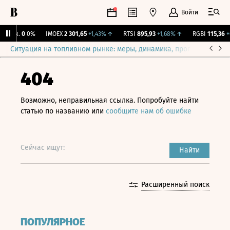
Войти
Бирж.
0
0%
IMOEX
2 301,65
+1,43%
↑
RTSI
895,93
+1,68%
↑
RGBI
115,36
+0
Ситуация на топливном рынке: меры, динамика, прогнозы
Выб
404
Возможно, неправильная ссылка. Попробуйте найти
статью по названию или
сообщите нам об ошибке
Сейчас ищут:
Найти
Расширенный поиск
ПОПУЛЯРНОЕ