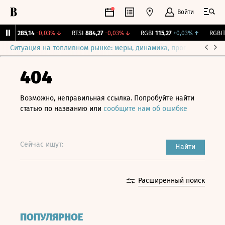
Войти
EX
2 285,14
-0,03%
↓
RTSI
884,27
-0,03%
↓
RGBI
115,27
+0,03%
↑
RGBITR
Ситуация на топливном рынке: меры, динамика, прогнозы
Выб
404
Возможно, неправильная ссылка. Попробуйте найти
статью по названию или
сообщите нам об ошибке
Сейчас ищут:
Найти
Расширенный поиск
ПОПУЛЯРНОЕ