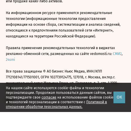
или продаже каких-либо активов.
На информационном ресурсе применяются рекомендательные
технологии (информационные технологии предоставления
информации на основе сбора, систематизации и анализа сведений,
относящихся к предпочтениям пользователей сети «Интернет»,
находящихся на территории Российской Федерации).
Правила применения рекомендательных технологий в виджетах
рекламно-обменной сети, размещенных на сайте vedomosti.ru:
СМИ2
,
24smi
Все права защищены © АО Бизнес Ньюс Медиа, ИНН/КПП
7712108141/771501001, ОГРН 1027739124775, 127018, г. Москва, вн.тер.г.
муниципальный округ Марьина Роща, ул. Полковая, д. 3, стр. 1 1999—
На нашем сайте используются cookie-файлы и технологии
2026
персонализации. Продолжая пользоваться данным сайтом, вы
ОК
подтверждаете свое
согласие
на использование файлов cookie
и технологий персонализации в соответствии с
Политикой в
отношении обработки персональных данных.