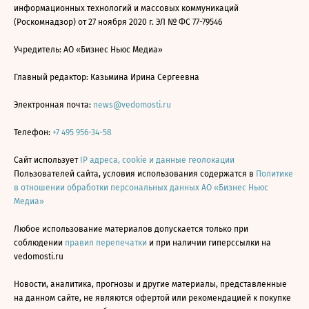
информационных технологий и массовых коммуникаций
(Роскомнадзор) от 27 ноября 2020 г. ЭЛ № ФС 77-79546
Учредитель: АО «Бизнес Ньюс Медиа»
Главный редактор: Казьмина Ирина Сергеевна
Электронная почта:
news@vedomosti.ru
Телефон:
+7 495 956-34-58
Сайт использует
IP адреса, cookie и данные геолокации
Пользователей сайта, условия использования содержатся в
Политике
в отношении обработки персональных данных АО «Бизнес Ньюс
Медиа»
Любое использование материалов допускается только при
соблюдении
правил перепечатки
и при наличии гиперссылки на
vedomosti.ru
Новости, аналитика, прогнозы и другие материалы, представленные
на данном сайте, не являются офертой или рекомендацией к покупке