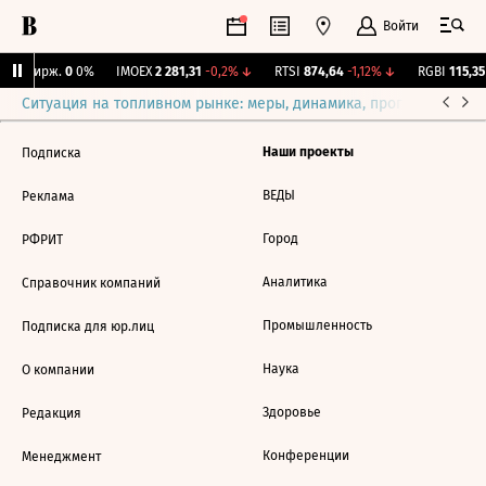
Войти
CNY Бирж.
0
0%
IMOEX
2 281,31
-0,2%
↓
RTSI
874,64
-1,12%
↓
RGBI
115,35
Ситуация на топливном рынке: меры, динамика, прогнозы
Выб
Наши проекты
Подписка
ВЕДЫ
Реклама
Город
РФРИТ
Аналитика
Справочник компаний
Промышленность
Подписка для юр.лиц
Наука
О компании
Здоровье
Редакция
Конференции
Менеджмент