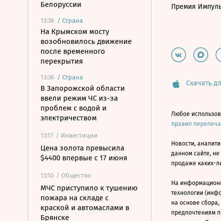
Белоруссии
Премия Импул
13:36
/
Страна
На Крымском мосту
возобновилось движение
после временного
перекрытия
13:36
/
Страна
Скачать дл
В Запорожской области
ввели режим ЧС из-за
проблем с водой и
Любое использов
электричеством
правил перепеч
13:17
/ Инвестиции
Новости, аналити
Цена золота превысила
данном сайте, не
$4400 впервые с 17 июня
продаже каких-л
13:10
/ Общество
На информацион
МЧС приступило к тушению
технологии (инф
пожара на складе с
на основе сбора,
краской и автомаслами в
предпочтениям п
Брянске