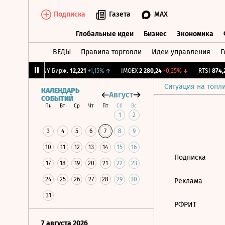
Подписка
Газета
MAX
Глобальные идеи
Бизнес
Экономика
ВЕДЫ
Правила торговли
Идеи управления
Г
Глобальные идеи
Бизнес
Экономик
-2,96%
↓
CNY Бирж.
12,221
+1,15%
↑
IMOEX
2 280,24
-0,25%
↓
RTSI
874,25
Ситуация на топл
КАЛЕНДАРЬ
Август
СОБЫТИЙ
Пн
Вт
Ср
Чт
Пт
Сб
Вс
1
2
3
4
5
6
7
8
9
10
11
12
13
14
15
16
Подписка
17
18
19
20
21
22
23
24
25
26
27
28
29
30
Реклама
31
РФРИТ
7 августа 2026