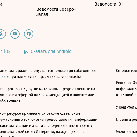
ьс
Ведомости Юг
Ведомости Северо-
Запад
я iOS
Скачать для Android
ание материалов допускается только при соблюдении
Сетевое изд
атки
и при наличии гиперссылки на vedomosti.ru
Решение Фе
ка, прогнозы и другие материалы, представленные на
информацио
 являются офертой или рекомендацией к покупке или
от 27 ноября
ибо активов.
Учредитель
ном ресурсе применяются рекомендательные
ормационные технологии предоставления информации
Главный ре
 систематизации и анализа сведений, относящихся к
ользователей сети «Интернет», находящихся на
Электронна