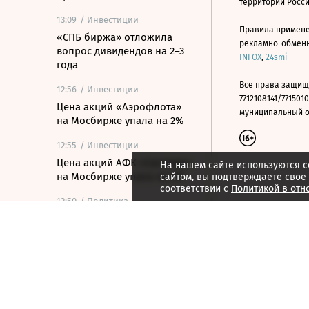
территории Росс
13:09
/ Инвестиции
Правила примене
«СПБ биржа» отложила
рекламно-обменно
вопрос дивидендов на 2–3
INFOX
,
24smi
года
Все права защищ
12:56
/ Инвестиции
7712108141/7715010
Цена акций «Аэрофлота»
муниципальный окр
на Мосбирже упала на 2%
12:55
/ Инвестиции
Цена акций АФК «Система»
На нашем сайте используются c
на Мосбирже упала на 2%
сайтом, вы подтверждаете свое
соответствии с
Политикой в отн
12:50
/ Политика
Саудовская Аравия,
Пакистан и Турция создали
оборонный альянс
12:45
/ Политика
Верховный суд рассмотрит
иск о снятии «Яблока» с