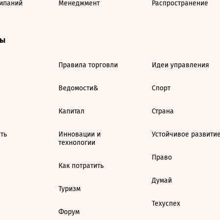
мпаний
Менеджмент
Распространение
ты
Правила торговли
Идеи управления
Ведомости&
Спорт
Капитал
Страна
ть
Инновации и
Устойчивое развити
технологии
Право
Как потратить
Думай
Туризм
Техуспех
Форум