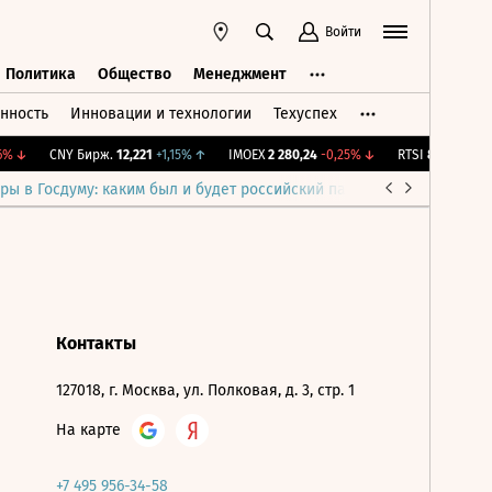
Войти
Политика
Общество
Менеджмент
нность
Инновации и технологии
Техуспех
ть
Политика
Общество
Менеджмент
%
↓
CNY Бирж.
12,221
+1,15%
↑
IMOEX
2 280,24
-0,25%
↓
RTSI
874,25
-1,17
ры в Госдуму: каким был и будет российский парламент
Война н
Контакты
127018, г. Москва, ул. Полковая, д. 3, стр. 1
На карте
+7 495 956-34-58