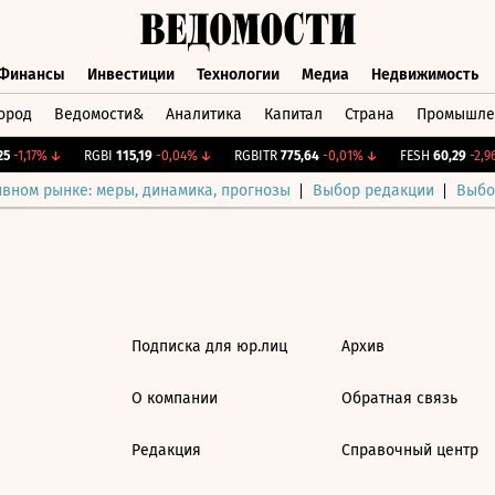
Финансы
Инвестиции
Технологии
Медиа
Недвижимость
ород
Ведомости&
Аналитика
Капитал
Страна
Промышле
а
Финансы
Инвестиции
Технологии
Медиа
Недвижимос
-1,17%
↓
RGBI
115,19
-0,04%
↓
RGBITR
775,64
-0,01%
↓
FESH
60,29
-2,96
ивном рынке: меры, динамика, прогнозы
Выбор редакции
Выбо
Подписка для юр.лиц
Архив
О компании
Обратная связь
Редакция
Справочный центр