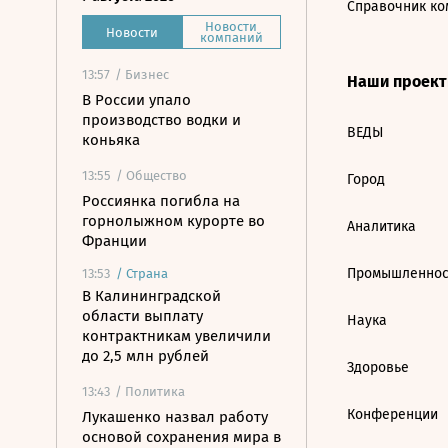
Справочник ко
Новости
Новости
компаний
13:57
/ Бизнес
Наши проек
В России упало
производство водки и
ВЕДЫ
коньяка
13:55
/ Общество
Город
Россиянка погибла на
горнолыжном курорте во
Аналитика
Франции
Промышленнос
13:53
/
Страна
В Калининградской
области выплату
Наука
контрактникам увеличили
до 2,5 млн рублей
Здоровье
13:43
/ Политика
Конференции
Лукашенко назвал работу
основой сохранения мира в