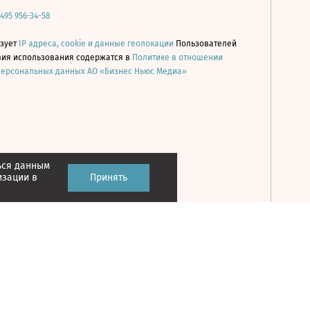
 495 956-34-58
ьзует
IP адреса, cookie и данные геолокации
Пользователей
овия использования содержатся в
Политике в отношении
персональных данных АО «Бизнес Ньюс Медиа»
ься данным
Принять
изации в