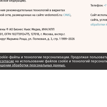
ийской Федерации).
Телефон:
+7
ния рекомендательных технологий в виджетах
й сети, размещенных на сайте vedomosti.ru:
СМИ2
,
Сайт испол
сайта, усл
обработки 
ены © АО Бизнес Ньюс Медиа, ИНН/КПП
01, ОГРН 1027739124775, 127018, г. Москва, вн.тер.г.
уг Марьина Роща, ул. Полковая, д. 3, стр. 1 1999—2026
ookie-файлы и технологии персонализации. Продолжая пользоват
согласие
на использование файлов cookie и технологий персонал
ошении обработки персональных данных.