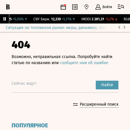
Войти
115,25
+0,06%
↑
CNY Бирж.
12,239
+1,31%
↑
IMOEX
2 281,31
-0,2%
↓
RGBIT
Ситуация на топливном рынке: меры, динамика, прогнозы
Выб
404
Возможно, неправильная ссылка. Попробуйте найти
статью по названию или
сообщите нам об ошибке
Сейчас ищут:
Найти
Расширенный поиск
ПОПУЛЯРНОЕ