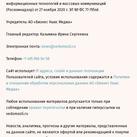
информационных технологий и массовых коммуникаций
(Роскомнадзор) от 27 ноября 2020 г. ЭЛ № ФС 77-79546
Учредитель: АО «Бизнес Ньюс Медиа»
Главный редактор: Казьмина Ирина Сергеевна
Электронная почта:
news@vedomosti.ru
Телефон:
+7 495 956-34-58
Сайт использует
IP адреса, cookie и данные геолокации
Пользователей сайта, условия использования содержатся в
Политике
в отношении обработки персональных данных АО «Бизнес Ньюс
Медиа»
Любое использование материалов допускается только при
соблюдении
правил перепечатки
и при наличии гиперссылки на
vedomosti.ru
Новости, аналитика, прогнозы и другие материалы, представленные
на данном сайте, не являются офертой или рекомендацией к покупке