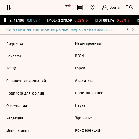
Войти
 Бирж.
12,186
+0,87%
↑
IMOEX
2 278,59
-0,32%
↓
RTSI
881,74
-0,32%
↓
R
Ситуация на топливном рынке: меры, динамика, прогнозы
Выб
Наши проекты
Подписка
ВЕДЫ
Реклама
Город
РФРИТ
Аналитика
Справочник компаний
Промышленность
Подписка для юр.лиц
Наука
О компании
Здоровье
Редакция
Конференции
Менеджмент