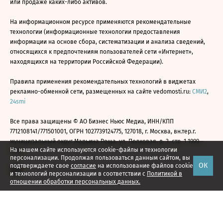
или продаже каких-либо активов.
На информационном ресурсе применяются рекомендательные
технологии (информационные технологии предоставления
информации на основе сбора, систематизации и анализа сведений,
относящихся к предпочтениям пользователей сети «Интернет»,
находящихся на территории Российской Федерации).
Правила применения рекомендательных технологий в виджетах
рекламно-обменной сети, размещенных на сайте vedomosti.ru:
СМИ2
,
24smi
Все права защищены © АО Бизнес Ньюс Медиа, ИНН/КПП
7712108141/771501001, ОГРН 1027739124775, 127018, г. Москва, вн.тер.г.
муниципальный округ Марьина Роща, ул. Полковая, д. 3, стр. 1 1999—
На нашем сайте используются cookie-файлы и технологии
2026
персонализации. Продолжая пользоваться данным сайтом, вы
ОК
подтверждаете свое
согласие
на использование файлов cookie
и технологий персонализации в соответствии с
Политикой в
отношении обработки персональных данных.