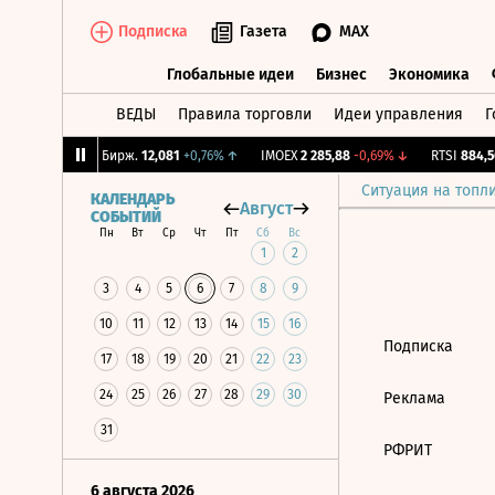
Подписка
Газета
MAX
Глобальные идеи
Бизнес
Экономика
ВЕДЫ
Правила торговли
Идеи управления
Г
Глобальные идеи
Бизнес
Экономик
,26%
↑
CNY Бирж.
12,081
+0,76%
↑
IMOEX
2 285,88
-0,69%
↓
RTSI
884,56
Ситуация на топл
КАЛЕНДАРЬ
Август
СОБЫТИЙ
Пн
Вт
Ср
Чт
Пт
Сб
Вс
1
2
3
4
5
6
7
8
9
10
11
12
13
14
15
16
Подписка
17
18
19
20
21
22
23
24
25
26
27
28
29
30
Реклама
31
РФРИТ
6 августа 2026