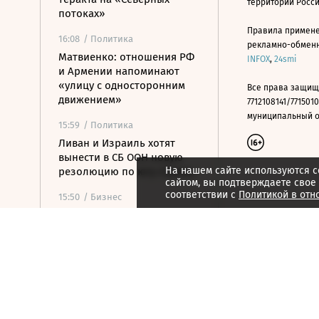
территории Росс
потоках»
Правила примене
16:08
/ Политика
рекламно-обменно
Матвиенко: отношения РФ
INFOX
,
24smi
и Армении напоминают
«улицу с односторонним
Все права защищ
движением»
7712108141/7715010
муниципальный окр
15:59
/ Политика
Ливан и Израиль хотят
вынести в СБ ООН новую
На нашем сайте используются c
резолюцию по югу страны
сайтом, вы подтверждаете свое
соответствии с
Политикой в отн
15:50
/ Бизнес
Росатом и РКФР подписали
соглашение о
строительстве ветропарка
на Иссык-Куле
15:41
/ Бизнес
Минфин: власти вернулись
к обсуждению онлайн-