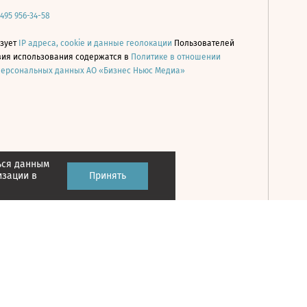
 495 956-34-58
ьзует
IP адреса, cookie и данные геолокации
Пользователей
овия использования содержатся в
Политике в отношении
персональных данных АО «Бизнес Ньюс Медиа»
ься данным
Принять
изации в