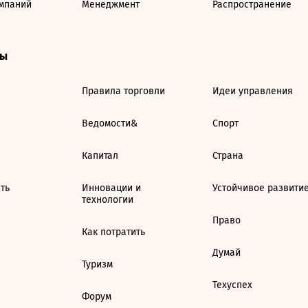
мпаний
Менеджмент
Распространение
ты
Правила торговли
Идеи управления
Ведомости&
Спорт
Капитал
Страна
ть
Инновации и
Устойчивое развити
технологии
Право
Как потратить
Думай
Туризм
Техуспех
Форум