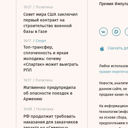
Премия Импул
16:27
/ Политика
Совет мира США заключил
первый контракт на
строительство военной
базы в Газе
16:17
/
Спорт
Топ-трансфер,
Скачать дл
сплоченность и яркая
молодежь: почему
«Спартак» может выиграть
Любое использов
РПЛ
правил перепеч
16:17
/ Политика
Новости, аналити
Матвиенко предупредила
данном сайте, не
об опасности поездок в
продаже каких-л
Армению
На информацион
16:09
/ Политика
технологии (инф
РФ продолжит требовать
на основе сбора,
наказания для заказчиков
предпочтениям п
теракта на «Северных