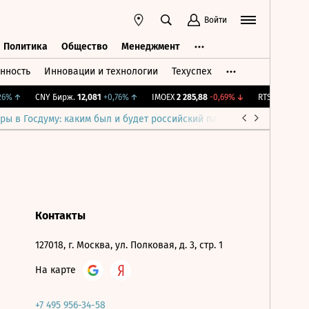
Войти
Политика
Общество
Менеджмент
нность
Инновации и технологии
Техуспех
ть
Политика
Общество
Менеджмент
6%
↑
CNY Бирж.
12,081
+0,76%
↑
IMOEX
2 285,88
-0,69%
↓
RTSI
884,56
-1,
ры в Госдуму: каким был и будет российский парламент
Война н
Контакты
127018, г. Москва, ул. Полковая, д. 3, стр. 1
На карте
+7 495 956-34-58