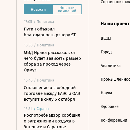
Справочник ко
Новости
Новости
компаний
17:05
/ Политика
Наши проек
Путин объявил
благодарность рэперу ST
ВЕДЫ
16:58
/ Политика
Город
МИД Ирана рассказал, от
чего будет зависеть размер
сбора за проход через
Аналитика
Ормуз
Промышленнос
16:46
/ Политика
Соглашение о свободной
Наука
торговле между ЕАЭС и ОАЭ
вступит в силу 6 октября
Здоровье
16:31
/
Страна
Роспотребнадзор сообщил
Конференции
о загрязнении воздуха в
Энгельсе и Саратове