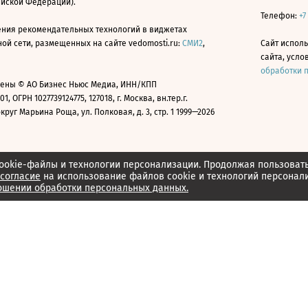
ийской Федерации).
Телефон:
+7
ния рекомендательных технологий в виджетах
й сети, размещенных на сайте vedomosti.ru:
СМИ2
,
Сайт испол
сайта, усл
обработки 
ены © АО Бизнес Ньюс Медиа, ИНН/КПП
01, ОГРН 1027739124775, 127018, г. Москва, вн.тер.г.
уг Марьина Роща, ул. Полковая, д. 3, стр. 1 1999—2026
ookie-файлы и технологии персонализации. Продолжая пользоват
согласие
на использование файлов cookie и технологий персонал
ошении обработки персональных данных.