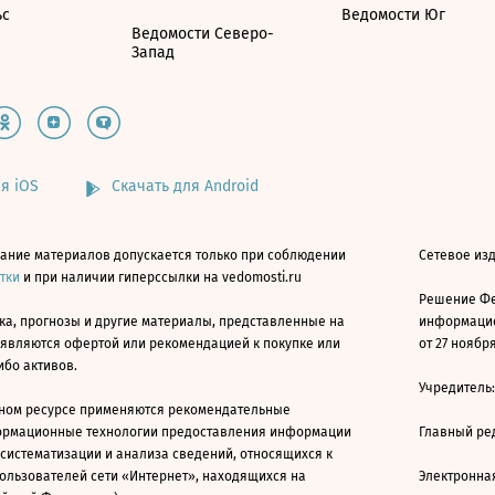
ьс
Ведомости Юг
Ведомости Северо-
Запад
я iOS
Скачать для Android
ание материалов допускается только при соблюдении
Сетевое изд
атки
и при наличии гиперссылки на vedomosti.ru
Решение Фе
ка, прогнозы и другие материалы, представленные на
информацио
 являются офертой или рекомендацией к покупке или
от 27 ноября
ибо активов.
Учредитель
ном ресурсе применяются рекомендательные
ормационные технологии предоставления информации
Главный ре
 систематизации и анализа сведений, относящихся к
ользователей сети «Интернет», находящихся на
Электронна