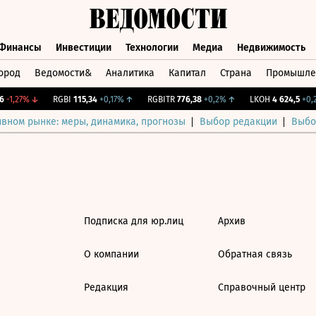
Финансы
Инвестиции
Технологии
Медиа
Недвижимость
ород
Ведомости&
Аналитика
Капитал
Страна
Промышле
а
Финансы
Инвестиции
Технологии
Медиа
Недвижимос
-1,27%
↓
RGBI
115,34
+0,17%
↑
RGBITR
776,38
+0,2%
↑
LKOH
4 624,5
+0,2
ивном рынке: меры, динамика, прогнозы
Выбор редакции
Выбо
Подписка для юр.лиц
Архив
О компании
Обратная связь
Редакция
Справочный центр