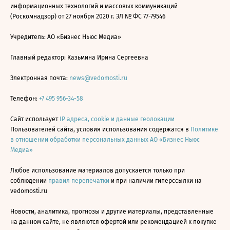
информационных технологий и массовых коммуникаций
(Роскомнадзор) от 27 ноября 2020 г. ЭЛ № ФС 77-79546
Учредитель: АО «Бизнес Ньюс Медиа»
Главный редактор: Казьмина Ирина Сергеевна
Электронная почта:
news@vedomosti.ru
Телефон:
+7 495 956-34-58
Сайт использует
IP адреса, cookie и данные геолокации
Пользователей сайта, условия использования содержатся в
Политике
в отношении обработки персональных данных АО «Бизнес Ньюс
Медиа»
Любое использование материалов допускается только при
соблюдении
правил перепечатки
и при наличии гиперссылки на
vedomosti.ru
Новости, аналитика, прогнозы и другие материалы, представленные
на данном сайте, не являются офертой или рекомендацией к покупке