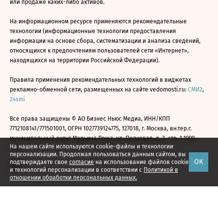
или продаже каких-либо активов.
На информационном ресурсе применяются рекомендательные
технологии (информационные технологии предоставления
информации на основе сбора, систематизации и анализа сведений,
относящихся к предпочтениям пользователей сети «Интернет»,
находящихся на территории Российской Федерации).
Правила применения рекомендательных технологий в виджетах
рекламно-обменной сети, размещенных на сайте vedomosti.ru:
СМИ2
,
24smi
Все права защищены © АО Бизнес Ньюс Медиа, ИНН/КПП
7712108141/771501001, ОГРН 1027739124775, 127018, г. Москва, вн.тер.г.
муниципальный округ Марьина Роща, ул. Полковая, д. 3, стр. 1 1999—
На нашем сайте используются cookie-файлы и технологии
2026
персонализации. Продолжая пользоваться данным сайтом, вы
ОК
подтверждаете свое
согласие
на использование файлов cookie
и технологий персонализации в соответствии с
Политикой в
отношении обработки персональных данных.