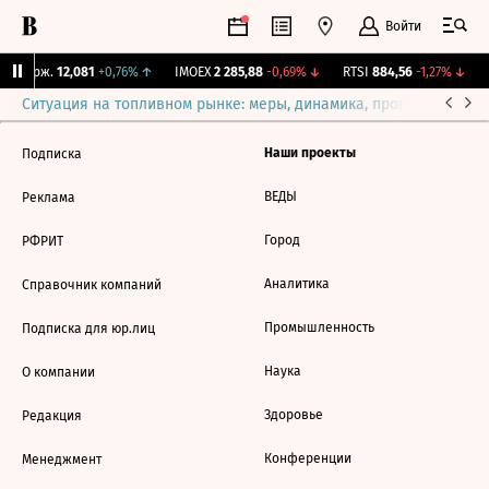
Войти
Y Бирж.
12,081
+0,76%
↑
IMOEX
2 285,88
-0,69%
↓
RTSI
884,56
-1,27%
↓
R
Ситуация на топливном рынке: меры, динамика, прогнозы
Выб
Наши проекты
Подписка
ВЕДЫ
Реклама
Город
РФРИТ
Аналитика
Справочник компаний
Промышленность
Подписка для юр.лиц
Наука
О компании
Здоровье
Редакция
Конференции
Менеджмент