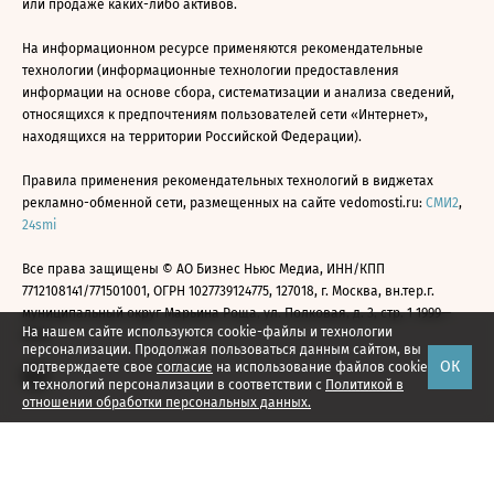
или продаже каких-либо активов.
На информационном ресурсе применяются рекомендательные
технологии (информационные технологии предоставления
информации на основе сбора, систематизации и анализа сведений,
относящихся к предпочтениям пользователей сети «Интернет»,
находящихся на территории Российской Федерации).
Правила применения рекомендательных технологий в виджетах
рекламно-обменной сети, размещенных на сайте vedomosti.ru:
СМИ2
,
24smi
Все права защищены © АО Бизнес Ньюс Медиа, ИНН/КПП
7712108141/771501001, ОГРН 1027739124775, 127018, г. Москва, вн.тер.г.
муниципальный округ Марьина Роща, ул. Полковая, д. 3, стр. 1 1999—
На нашем сайте используются cookie-файлы и технологии
2026
персонализации. Продолжая пользоваться данным сайтом, вы
ОК
подтверждаете свое
согласие
на использование файлов cookie
и технологий персонализации в соответствии с
Политикой в
отношении обработки персональных данных.