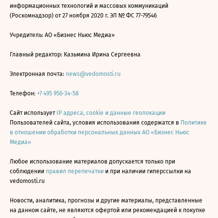
информационных технологий и массовых коммуникаций
(Роскомнадзор) от 27 ноября 2020 г. ЭЛ № ФС 77-79546
Учредитель: АО «Бизнес Ньюс Медиа»
Главный редактор: Казьмина Ирина Сергеевна
Электронная почта:
news@vedomosti.ru
Телефон:
+7 495 956-34-58
Сайт использует
IP адреса, cookie и данные геолокации
Пользователей сайта, условия использования содержатся в
Политике
в отношении обработки персональных данных АО «Бизнес Ньюс
Медиа»
Любое использование материалов допускается только при
соблюдении
правил перепечатки
и при наличии гиперссылки на
vedomosti.ru
Новости, аналитика, прогнозы и другие материалы, представленные
на данном сайте, не являются офертой или рекомендацией к покупке