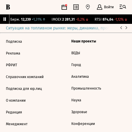
Войти
CNY Бирж.
12,239
+1,31%
↑
IMOEX
2 281,31
-0,2%
↓
RTSI
874,64
-1,12%
↓
Ситуация на топливном рынке: меры, динамика, прогнозы
Выб
Наши проекты
Подписка
ВЕДЫ
Реклама
Город
РФРИТ
Аналитика
Справочник компаний
Промышленность
Подписка для юр.лиц
Наука
О компании
Здоровье
Редакция
Конференции
Менеджмент