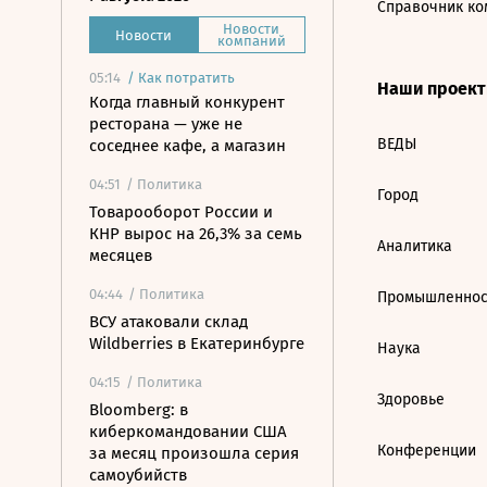
Справочник ко
Новости
Новости
компаний
05:14
/
Как потратить
Наши проек
Когда главный конкурент
ресторана — уже не
ВЕДЫ
соседнее кафе, а магазин
04:51
/ Политика
Город
Товарооборот России и
КНР вырос на 26,3% за семь
Аналитика
месяцев
04:44
/ Политика
Промышленнос
ВСУ атаковали склад
Wildberries в Екатеринбурге
Наука
04:15
/ Политика
Здоровье
Bloomberg: в
киберкомандовании США
Конференции
за месяц произошла серия
самоубийств