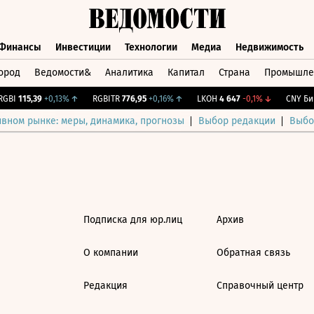
Финансы
Инвестиции
Технологии
Медиа
Недвижимость
ород
Ведомости&
Аналитика
Капитал
Страна
Промышле
а
Финансы
Инвестиции
Технологии
Медиа
Недвижимос
GBI
115,39
+0,13%
↑
RGBITR
776,95
+0,16%
↑
LKOH
4 647
-0,1%
↓
CNY Бир
ивном рынке: меры, динамика, прогнозы
Выбор редакции
Выбо
Подписка для юр.лиц
Архив
О компании
Обратная связь
Редакция
Справочный центр