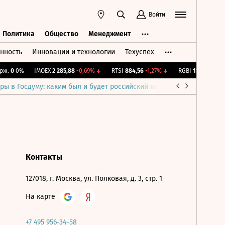
Войти
Политика
Общество
Менеджмент
нность
Инновации и технологии
Техуспех
ть
Политика
Общество
Менеджмент
ж.
0
0%
IMOEX
2 285,88
-0,69%
↓
RTSI
884,56
-1,27%
↓
RGBI
115,39
+0,13%
ры в Госдуму: каким был и будет российский парламент
Война н
Контакты
127018, г. Москва, ул. Полковая, д. 3, стр. 1
На карте
+7 495 956-34-58