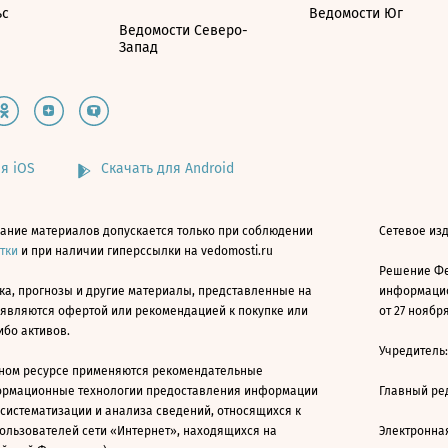
ьс
Ведомости Юг
Ведомости Северо-
Запад
я iOS
Скачать для Android
ание материалов допускается только при соблюдении
Сетевое изд
атки
и при наличии гиперссылки на vedomosti.ru
Решение Фе
ка, прогнозы и другие материалы, представленные на
информацио
 являются офертой или рекомендацией к покупке или
от 27 ноября
ибо активов.
Учредитель
ном ресурсе применяются рекомендательные
ормационные технологии предоставления информации
Главный ре
 систематизации и анализа сведений, относящихся к
ользователей сети «Интернет», находящихся на
Электронна