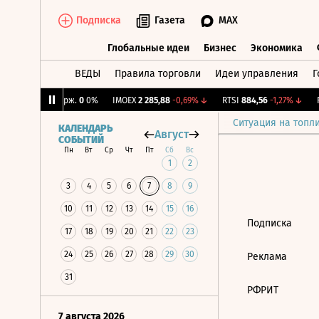
Подписка
Газета
MAX
Глобальные идеи
Бизнес
Экономика
ВЕДЫ
Правила торговли
Идеи управления
Г
Глобальные идеи
Бизнес
Экономик
1%
↓
CNY Бирж.
0
0%
IMOEX
2 285,88
-0,69%
↓
RTSI
884,56
-1,27%
↓
R
Ситуация на топл
КАЛЕНДАРЬ
Август
СОБЫТИЙ
Пн
Вт
Ср
Чт
Пт
Сб
Вс
1
2
3
4
5
6
7
8
9
10
11
12
13
14
15
16
Подписка
17
18
19
20
21
22
23
24
25
26
27
28
29
30
Реклама
31
РФРИТ
7 августа 2026