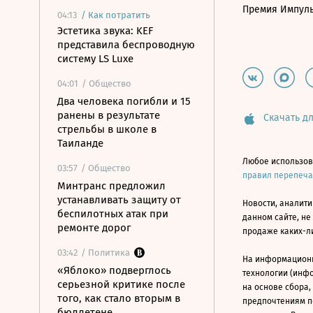
Премия Импул
04:13
/
Как потратить
Эстетика звука: KEF
представила беспроводную
систему LS Luxe
04:01
/ Общество
Два человека погибли и 15
ранены в результате
Скачать дл
стрельбы в школе в
Таиланде
Любое использов
03:57
/ Общество
правил перепеч
Минтранс предложил
устанавливать защиту от
Новости, аналити
беспилотных атак при
данном сайте, не
ремонте дорог
продаже каких-л
03:42
/ Политика
На информацион
«Яблоко» подверглось
технологии (инф
серьезной критике после
на основе сбора,
того, как стало вторым в
предпочтениям п
бюллетене