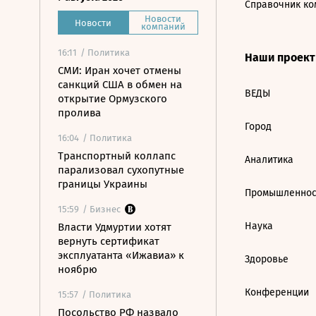
Справочник ко
Новости
Новости
компаний
16:11
/ Политика
Наши проек
СМИ: Иран хочет отмены
санкций США в обмен на
ВЕДЫ
открытие Ормузского
пролива
Город
16:04
/ Политика
Транспортный коллапс
Аналитика
парализовал сухопутные
границы Украины
Промышленнос
15:59
/ Бизнес
Наука
Власти Удмуртии хотят
вернуть сертификат
эксплуатанта «Ижавиа» к
Здоровье
ноябрю
Конференции
15:57
/ Политика
Посольство РФ назвало