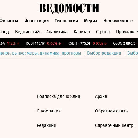
Финансы
Инвестиции
Технологии
Медиа
Недвижимость
ород
Ведомости&
Аналитика
Капитал
Страна
Промышле
а
Финансы
Инвестиции
Технологии
Медиа
Недвижимос
64
-1,12%
↓
RGBI
115,17
-0,06%
↓
RGBITR
775,51
-0,03%
↓
OZON
2 896,5
-0
ивном рынке: меры, динамика, прогнозы
Выбор редакции
Выбо
Подписка для юр.лиц
Архив
О компании
Обратная связь
Редакция
Справочный центр