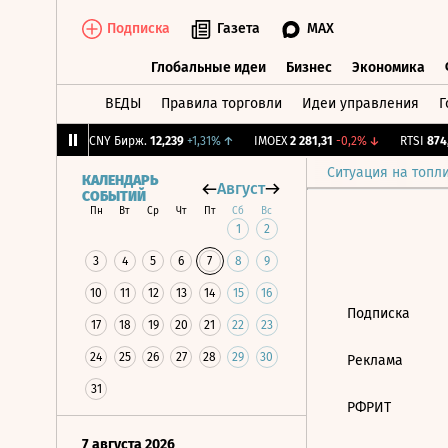
Подписка
Газета
MAX
Глобальные идеи
Бизнес
Экономика
ВЕДЫ
Правила торговли
Идеи управления
Г
Глобальные идеи
Бизнес
Экономик
6,5
-0,4%
↓
CNY Бирж.
12,239
+1,31%
↑
IMOEX
2 281,31
-0,2%
↓
RTSI
874,
Ситуация на топл
КАЛЕНДАРЬ
Август
СОБЫТИЙ
Пн
Вт
Ср
Чт
Пт
Сб
Вс
1
2
3
4
5
6
7
8
9
10
11
12
13
14
15
16
Подписка
17
18
19
20
21
22
23
24
25
26
27
28
29
30
Реклама
31
РФРИТ
7 августа 2026