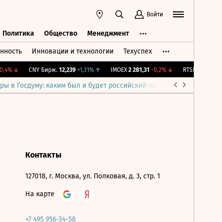
Войти
Политика
Общество
Менеджмент
нность
Инновации и технологии
Техуспех
ть
Политика
Общество
Менеджмент
,4%
↓
CNY Бирж.
12,239
+1,31%
↑
IMOEX
2 281,31
-0,2%
↓
RTSI
874,64
-1,
ры в Госдуму: каким был и будет российский парламент
Война н
Контакты
127018, г. Москва, ул. Полковая, д. 3, стр. 1
На карте
+7 495 956-34-58