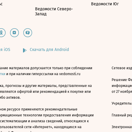
ьс
Ведомости Юг
Ведомости Северо-
Запад
я iOS
Скачать для Android
ание материалов допускается только при соблюдении
Сетевое изд
атки
и при наличии гиперссылки на vedomosti.ru
Решение Фе
ка, прогнозы и другие материалы, представленные на
информацио
 являются офертой или рекомендацией к покупке или
от 27 ноября
ибо активов.
Учредитель
ном ресурсе применяются рекомендательные
ормационные технологии предоставления информации
Главный ре
 систематизации и анализа сведений, относящихся к
ользователей сети «Интернет», находящихся на
Электронна