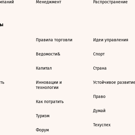
мпаний
Менеджмент
Распространение
ты
Правила торговли
Идеи управления
Ведомости&
Спорт
Капитал
Страна
ть
Инновации и
Устойчивое развити
технологии
Право
Как потратить
Думай
Туризм
Техуспех
Форум