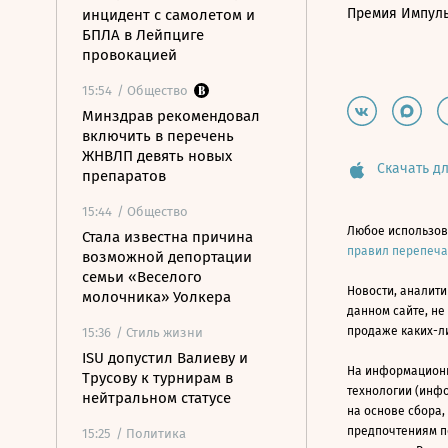
Премия Импул
инцидент с самолетом и
БПЛА в Лейпциге
провокацией
15:54
/ Общество
Минздрав рекомендовал
включить в перечень
ЖНВЛП девять новых
Скачать дл
препаратов
15:44
/ Общество
Любое использов
Стала известна причина
правил перепеч
возможной депортации
семьи «Веселого
Новости, аналити
молочника» Уолкера
данном сайте, не
продаже каких-л
15:36
/ Стиль жизни
ISU допустил Валиеву и
На информацион
Трусову к турнирам в
технологии (инф
нейтральном статусе
на основе сбора,
предпочтениям п
15:25
/ Политика