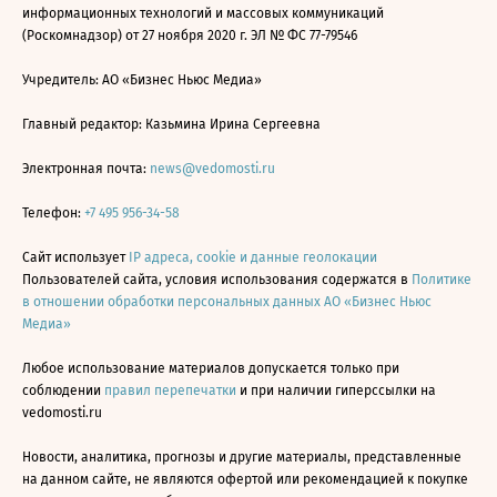
информационных технологий и массовых коммуникаций
(Роскомнадзор) от 27 ноября 2020 г. ЭЛ № ФС 77-79546
Учредитель: АО «Бизнес Ньюс Медиа»
Главный редактор: Казьмина Ирина Сергеевна
Электронная почта:
news@vedomosti.ru
Телефон:
+7 495 956-34-58
Сайт использует
IP адреса, cookie и данные геолокации
Пользователей сайта, условия использования содержатся в
Политике
в отношении обработки персональных данных АО «Бизнес Ньюс
Медиа»
Любое использование материалов допускается только при
соблюдении
правил перепечатки
и при наличии гиперссылки на
vedomosti.ru
Новости, аналитика, прогнозы и другие материалы, представленные
на данном сайте, не являются офертой или рекомендацией к покупке