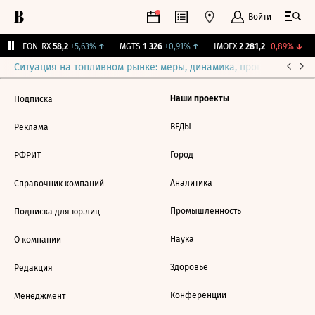
Войти
VEON-RX
58,2
+5,63%
↑
MGTS
1 326
+0,91%
↑
IMOEX
2 281,2
-0,89%
↓
Ситуация на топливном рынке: меры, динамика, прогнозы
Выб
Наши проекты
Подписка
ВЕДЫ
Реклама
Город
РФРИТ
Аналитика
Справочник компаний
Промышленность
Подписка для юр.лиц
Наука
О компании
Здоровье
Редакция
Конференции
Менеджмент