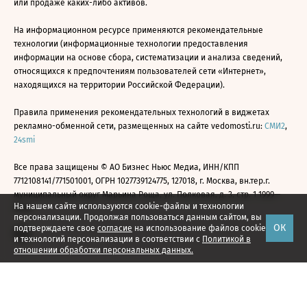
или продаже каких-либо активов.
На информационном ресурсе применяются рекомендательные
технологии (информационные технологии предоставления
информации на основе сбора, систематизации и анализа сведений,
относящихся к предпочтениям пользователей сети «Интернет»,
находящихся на территории Российской Федерации).
Правила применения рекомендательных технологий в виджетах
рекламно-обменной сети, размещенных на сайте vedomosti.ru:
СМИ2
,
24smi
Все права защищены © АО Бизнес Ньюс Медиа, ИНН/КПП
7712108141/771501001, ОГРН 1027739124775, 127018, г. Москва, вн.тер.г.
муниципальный округ Марьина Роща, ул. Полковая, д. 3, стр. 1 1999—
На нашем сайте используются cookie-файлы и технологии
2026
персонализации. Продолжая пользоваться данным сайтом, вы
ОК
подтверждаете свое
согласие
на использование файлов cookie
и технологий персонализации в соответствии с
Политикой в
отношении обработки персональных данных.