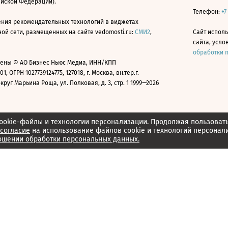
ийской Федерации).
Телефон:
+7
ния рекомендательных технологий в виджетах
й сети, размещенных на сайте vedomosti.ru:
СМИ2
,
Сайт испол
сайта, усл
обработки 
ены © АО Бизнес Ньюс Медиа, ИНН/КПП
01, ОГРН 1027739124775, 127018, г. Москва, вн.тер.г.
уг Марьина Роща, ул. Полковая, д. 3, стр. 1 1999—2026
ookie-файлы и технологии персонализации. Продолжая пользоват
согласие
на использование файлов cookie и технологий персонал
ошении обработки персональных данных.