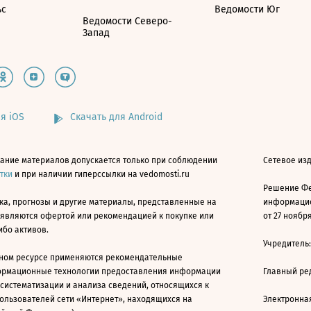
ьс
Ведомости Юг
Ведомости Северо-
Запад
я iOS
Скачать для Android
ание материалов допускается только при соблюдении
Сетевое изд
атки
и при наличии гиперссылки на vedomosti.ru
Решение Фе
ка, прогнозы и другие материалы, представленные на
информацио
 являются офертой или рекомендацией к покупке или
от 27 ноября
ибо активов.
Учредитель
ном ресурсе применяются рекомендательные
ормационные технологии предоставления информации
Главный ре
 систематизации и анализа сведений, относящихся к
ользователей сети «Интернет», находящихся на
Электронна