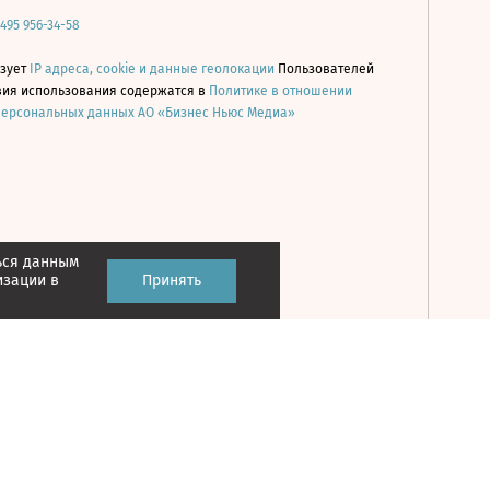
 495 956-34-58
ьзует
IP адреса, cookie и данные геолокации
Пользователей
овия использования содержатся в
Политике в отношении
персональных данных АО «Бизнес Ньюс Медиа»
ься данным
Принять
изации в