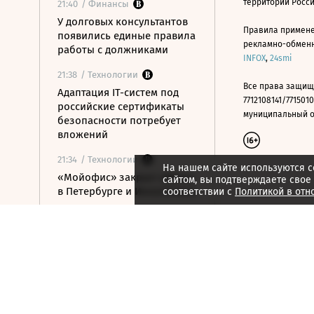
территории Росс
21:40
/ Финансы
У долговых консультантов
Правила примене
появились единые правила
рекламно-обменно
работы с должниками
INFOX
,
24smi
21:38
/ Технологии
Все права защищ
Адаптация IT-систем под
7712108141/7715010
российские сертификаты
муниципальный окр
безопасности потребует
вложений
21:34
/ Технологии
На нашем сайте используются c
«Мойофис» закрыл офисы
сайтом, вы подтверждаете свое
в Петербурге и Иннополисе
соответствии с
Политикой в отн
21:33
/ Политика
Россия поддержала
расширение
авиасообщения с
Казахстаном
21:28
/ Недвижимость