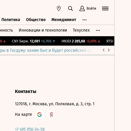
Войти
Политика
Общество
Менеджмент
нность
Инновации и технологии
Техуспех
ть
Политика
Общество
Менеджмент
↓
CNY Бирж.
12,081
+0,76%
↑
IMOEX
2 285,88
-0,69%
↓
RTSI
884,56
-1,2
ры в Госдуму: каким был и будет российский парламент
Война н
Контакты
127018, г. Москва, ул. Полковая, д. 3, стр. 1
На карте
+7 495 956-34-58