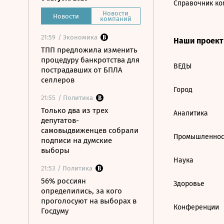
Справочник ко
Новости
Новости
компаний
21:59
/ Экономика
Наши проек
ТПП предложила изменить
процедуру банкротства для
ВЕДЫ
пострадавших от БПЛА
селлеров
Город
21:55
/ Политика
Только два из трех
Аналитика
депутатов-
самовыдвиженцев собрали
Промышленнос
подписи на думские
выборы
Наука
21:53
/ Политика
56% россиян
Здоровье
определились, за кого
проголосуют на выборах в
Конференции
Госдуму