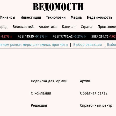
Финансы
Инвестиции
Технологии
Медиа
Недвижимость
ород
Ведомости&
Аналитика
Капитал
Страна
Промышле
а
Финансы
Инвестиции
Технологии
Медиа
Недвижимос
1,27%
↓
RGBI
115,35
+0,18%
↑
RGBITR
776,42
+0,21%
↑
SBER
284,75
-1,02%
ивном рынке: меры, динамика, прогнозы
Выбор редакции
Выбо
Подписка для юр.лиц
Архив
О компании
Обратная связь
Редакция
Справочный центр