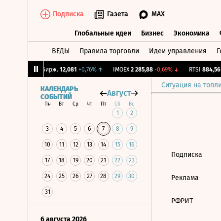
Подписка
Газета
MAX
Глобальные идеи
Бизнес
Экономика
ВЕДЫ
Правила торговли
Идеи управления
Г
Глобальные идеи
Бизнес
Экономик
,02%
↓
CNY Бирж.
12,081
+0,76%
↑
IMOEX
2 285,88
-0,69%
↓
RTSI
884,56
-
Ситуация на топл
КАЛЕНДАРЬ
Август
СОБЫТИЙ
Пн
Вт
Ср
Чт
Пт
Сб
Вс
1
2
3
4
5
6
7
8
9
10
11
12
13
14
15
16
Подписка
17
18
19
20
21
22
23
24
25
26
27
28
29
30
Реклама
31
РФРИТ
6 августа 2026