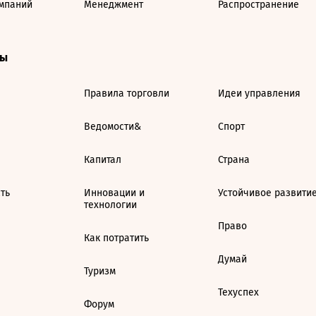
мпаний
Менеджмент
Распространение
ты
Правила торговли
Идеи управления
Ведомости&
Спорт
Капитал
Страна
ть
Инновации и
Устойчивое развити
технологии
Право
Как потратить
Думай
Туризм
Техуспех
Форум