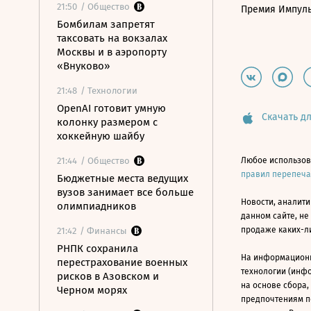
21:50
/ Общество
Премия Импул
Бомбилам запретят
таксовать на вокзалах
Москвы и в аэропорту
«Внуково»
21:48
/ Технологии
OpenAI готовит умную
Скачать дл
колонку размером с
хоккейную шайбу
21:44
/ Общество
Любое использов
правил перепеч
Бюджетные места ведущих
вузов занимает все больше
Новости, аналити
олимпиадников
данном сайте, не
продаже каких-л
21:42
/ Финансы
РНПК сохранила
На информацион
перестрахование военных
технологии (инф
рисков в Азовском и
на основе сбора,
Черном морях
предпочтениям п