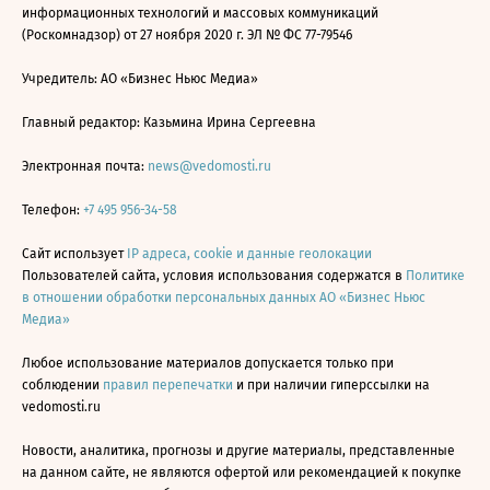
информационных технологий и массовых коммуникаций
(Роскомнадзор) от 27 ноября 2020 г. ЭЛ № ФС 77-79546
Учредитель: АО «Бизнес Ньюс Медиа»
Главный редактор: Казьмина Ирина Сергеевна
Электронная почта:
news@vedomosti.ru
Телефон:
+7 495 956-34-58
Сайт использует
IP адреса, cookie и данные геолокации
Пользователей сайта, условия использования содержатся в
Политике
в отношении обработки персональных данных АО «Бизнес Ньюс
Медиа»
Любое использование материалов допускается только при
соблюдении
правил перепечатки
и при наличии гиперссылки на
vedomosti.ru
Новости, аналитика, прогнозы и другие материалы, представленные
на данном сайте, не являются офертой или рекомендацией к покупке