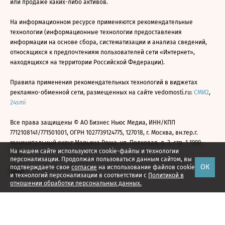
или продаже каких-либо активов.
На информационном ресурсе применяются рекомендательные
технологии (информационные технологии предоставления
информации на основе сбора, систематизации и анализа сведений,
относящихся к предпочтениям пользователей сети «Интернет»,
находящихся на территории Российской Федерации).
Правила применения рекомендательных технологий в виджетах
рекламно-обменной сети, размещенных на сайте vedomosti.ru:
СМИ2
,
24smi
Все права защищены © АО Бизнес Ньюс Медиа, ИНН/КПП
7712108141/771501001, ОГРН 1027739124775, 127018, г. Москва, вн.тер.г.
муниципальный округ Марьина Роща, ул. Полковая, д. 3, стр. 1 1999—
На нашем сайте используются cookie-файлы и технологии
2026
персонализации. Продолжая пользоваться данным сайтом, вы
ОК
подтверждаете свое
согласие
на использование файлов cookie
и технологий персонализации в соответствии с
Политикой в
отношении обработки персональных данных.