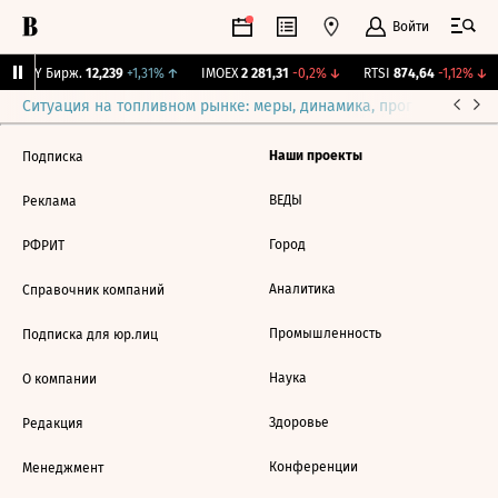
Войти
CNY Бирж.
12,239
+1,31%
↑
IMOEX
2 281,31
-0,2%
↓
RTSI
874,64
-1,12%
↓
Ситуация на топливном рынке: меры, динамика, прогнозы
Выб
Наши проекты
Подписка
ВЕДЫ
Реклама
Город
РФРИТ
Аналитика
Справочник компаний
Промышленность
Подписка для юр.лиц
Наука
О компании
Здоровье
Редакция
Конференции
Менеджмент