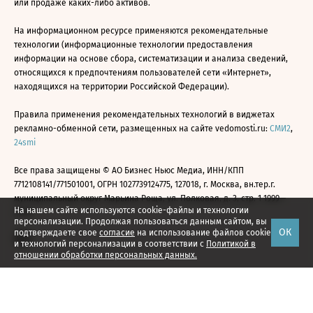
или продаже каких-либо активов.
На информационном ресурсе применяются рекомендательные
технологии (информационные технологии предоставления
информации на основе сбора, систематизации и анализа сведений,
относящихся к предпочтениям пользователей сети «Интернет»,
находящихся на территории Российской Федерации).
Правила применения рекомендательных технологий в виджетах
рекламно-обменной сети, размещенных на сайте vedomosti.ru:
СМИ2
,
24smi
Все права защищены © АО Бизнес Ньюс Медиа, ИНН/КПП
7712108141/771501001, ОГРН 1027739124775, 127018, г. Москва, вн.тер.г.
муниципальный округ Марьина Роща, ул. Полковая, д. 3, стр. 1 1999—
На нашем сайте используются cookie-файлы и технологии
2026
персонализации. Продолжая пользоваться данным сайтом, вы
ОК
подтверждаете свое
согласие
на использование файлов cookie
и технологий персонализации в соответствии с
Политикой в
отношении обработки персональных данных.