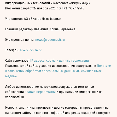
информационных технологий и массовых коммуникаций
(Роскомнадзор) от 27 ноября 2020 г. ЭЛ № ФС 77-79546
Учредитель: АО «Бизнес Ньюс Медиа»
Главный редактор: Казьмина Ирина Сергеевна
Электронная почта:
news@vedomosti.ru
Телефон:
+7 495 956-34-58
Сайт использует
IP адреса, cookie и данные геолокации
Пользователей сайта, условия использования содержатся в
Политике
в отношении обработки персональных данных АО «Бизнес Ньюс
Медиа»
Любое использование материалов допускается только при
соблюдении
правил перепечатки
и при наличии гиперссылки на
vedomosti.ru
Новости, аналитика, прогнозы и другие материалы, представленные
на данном сайте, не являются офертой или рекомендацией к покупке