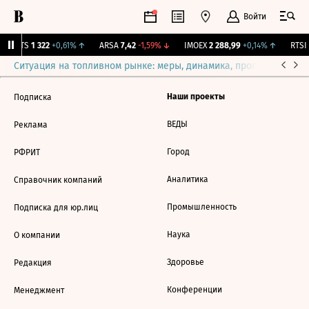
Войти
MGTS
1 322
+0,61%
↑
ARSA
7,42
-1,59%
↓
IMOEX
2 288,99
+0,14%
↑
RTSI
Ситуация на топливном рынке: меры, динамика, прогнозы
Выб
Наши проекты
Подписка
ВЕДЫ
Реклама
Город
РФРИТ
Аналитика
Справочник компаний
Промышленность
Подписка для юр.лиц
Наука
О компании
Здоровье
Редакция
Конференции
Менеджмент