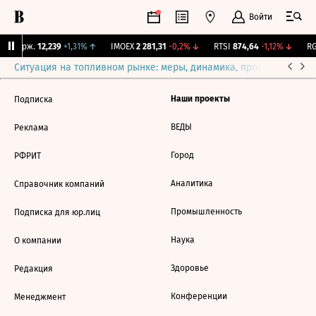
Войти
Y Бирж.
12,239
+1,31%
↑
IMOEX
2 281,31
-0,2%
↓
RTSI
874,64
-1,12%
↓
RG
Ситуация на топливном рынке: меры, динамика, прогнозы
Выб
Наши проекты
Подписка
ВЕДЫ
Реклама
Город
РФРИТ
Аналитика
Справочник компаний
Промышленность
Подписка для юр.лиц
Наука
О компании
Здоровье
Редакция
Конференции
Менеджмент