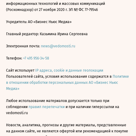
информационных технологий и массовых коммуникаций
(Роскомнадзор) от 27 ноября 2020 г. ЭЛ № ФС 77-79546
Учредитель: АО «Бизнес Ньюс Медиа»
Главный редактор: Казьмина Ирина Сергеевна
Электронная почта:
news@vedomosti.ru
Телефон:
+7 495 956-34-58
Сайт использует
IP адреса, cookie и данные геолокации
Пользователей сайта, условия использования содержатся в
Политике
в отношении обработки персональных данных АО «Бизнес Ньюс
Медиа»
Любое использование материалов допускается только при
соблюдении
правил перепечатки
и при наличии гиперссылки на
vedomosti.ru
Новости, аналитика, прогнозы и другие материалы, представленные
на данном сайте, не являются офертой или рекомендацией к покупке