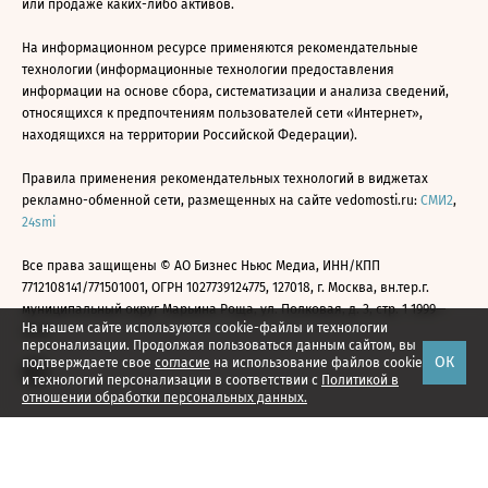
или продаже каких-либо активов.
На информационном ресурсе применяются рекомендательные
технологии (информационные технологии предоставления
информации на основе сбора, систематизации и анализа сведений,
относящихся к предпочтениям пользователей сети «Интернет»,
находящихся на территории Российской Федерации).
Правила применения рекомендательных технологий в виджетах
рекламно-обменной сети, размещенных на сайте vedomosti.ru:
СМИ2
,
24smi
Все права защищены © АО Бизнес Ньюс Медиа, ИНН/КПП
7712108141/771501001, ОГРН 1027739124775, 127018, г. Москва, вн.тер.г.
муниципальный округ Марьина Роща, ул. Полковая, д. 3, стр. 1 1999—
На нашем сайте используются cookie-файлы и технологии
2026
персонализации. Продолжая пользоваться данным сайтом, вы
ОК
подтверждаете свое
согласие
на использование файлов cookie
и технологий персонализации в соответствии с
Политикой в
отношении обработки персональных данных.