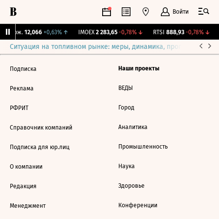
Войти
Y Бирж.
12,066
+0,63%
↑
IMOEX
2 283,65
-0,78%
↓
RTSI
888,93
-0,78%
↓
Ситуация на топливном рынке: меры, динамика, прогнозы
Выб
Наши проекты
Подписка
ВЕДЫ
Реклама
Город
РФРИТ
Аналитика
Справочник компаний
Промышленность
Подписка для юр.лиц
Наука
О компании
Здоровье
Редакция
Конференции
Менеджмент