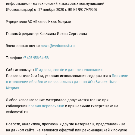
информационных технологий и массовых коммуникаций
(Роскомнадзор) от 27 ноября 2020 г. ЭЛ № ФС 77-79546
Учредитель: АО «Бизнес Ньюс Медиа»
Главный редактор: Казьмина Ирина Сергеевна
Электронная почта:
news@vedomosti.ru
Телефон:
+7 495 956-34-58
Сайт использует
IP адреса, cookie и данные геолокации
Пользователей сайта, условия использования содержатся в
Политике
в отношении обработки персональных данных АО «Бизнес Ньюс
Медиа»
Любое использование материалов допускается только при
соблюдении
правил перепечатки
и при наличии гиперссылки на
vedomosti.ru
Новости, аналитика, прогнозы и другие материалы, представленные
на данном сайте, не являются офертой или рекомендацией к покупке