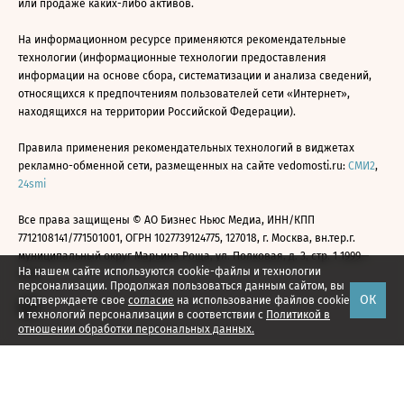
или продаже каких-либо активов.
На информационном ресурсе применяются рекомендательные
технологии (информационные технологии предоставления
информации на основе сбора, систематизации и анализа сведений,
относящихся к предпочтениям пользователей сети «Интернет»,
находящихся на территории Российской Федерации).
Правила применения рекомендательных технологий в виджетах
рекламно-обменной сети, размещенных на сайте vedomosti.ru:
СМИ2
,
24smi
Все права защищены © АО Бизнес Ньюс Медиа, ИНН/КПП
7712108141/771501001, ОГРН 1027739124775, 127018, г. Москва, вн.тер.г.
муниципальный округ Марьина Роща, ул. Полковая, д. 3, стр. 1 1999—
На нашем сайте используются cookie-файлы и технологии
2026
персонализации. Продолжая пользоваться данным сайтом, вы
ОК
подтверждаете свое
согласие
на использование файлов cookie
и технологий персонализации в соответствии с
Политикой в
отношении обработки персональных данных.