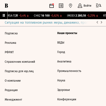
Войти
ARSA
7,51
-0,4%
↓
CHKZ
16 100
-0,62%
↓
IMOEX
2 280,18
-0,25%
↓
RT
Ситуация на топливном рынке: меры, динамика, прогнозы
Выб
Наши проекты
Подписка
ВЕДЫ
Реклама
Город
РФРИТ
Аналитика
Справочник компаний
Промышленность
Подписка для юр.лиц
Наука
О компании
Здоровье
Редакция
Конференции
Менеджмент