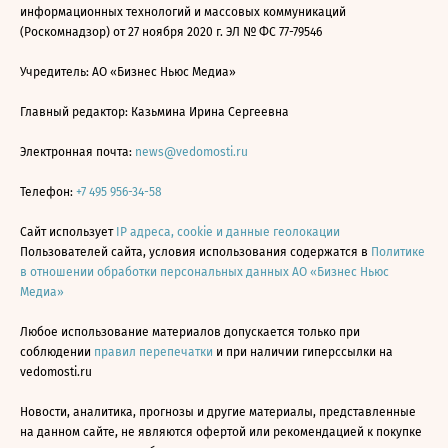
информационных технологий и массовых коммуникаций
(Роскомнадзор) от 27 ноября 2020 г. ЭЛ № ФС 77-79546
Учредитель: АО «Бизнес Ньюс Медиа»
Главный редактор: Казьмина Ирина Сергеевна
Электронная почта:
news@vedomosti.ru
Телефон:
+7 495 956-34-58
Сайт использует
IP адреса, cookie и данные геолокации
Пользователей сайта, условия использования содержатся в
Политике
в отношении обработки персональных данных АО «Бизнес Ньюс
Медиа»
Любое использование материалов допускается только при
соблюдении
правил перепечатки
и при наличии гиперссылки на
vedomosti.ru
Новости, аналитика, прогнозы и другие материалы, представленные
на данном сайте, не являются офертой или рекомендацией к покупке