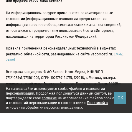
или продаже каких-либо активов.
На информационном ресурсе применяются рекомендательные
технологии (информационные технологии предоставления
информации на основе сбора, систематизации и анализа сведений,
относящихся к предпочтениям пользователей сети «Интернет»,
находящихся на территории Российской Федерации).
Правила применения рекомендательных технологий в виджетах
рекламно-обменной сети, размещенных на сайте vedomosti.ru:
СМИ2
,
24smi
Все права защищены © АО Бизнес Ньюс Медиа, ИНН/КПП
7712108141/771501001, ОГРН 1027739124775, 127018, г. Москва, вн.тер.г.
муниципальный округ Марьина Роща, ул. Полковая, д. 3, стр. 1 1999—
На нашем сайте используются cookie-файлы и технологии
2026
персонализации. Продолжая пользоваться данным сайтом, вы
ОК
подтверждаете свое
согласие
на использование файлов cookie
и технологий персонализации в соответствии с
Политикой в
отношении обработки персональных данных.