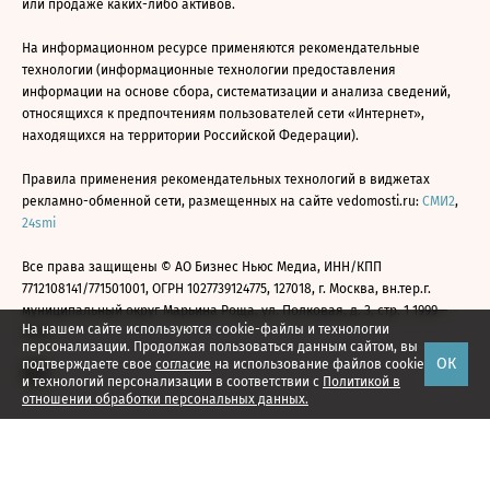
или продаже каких-либо активов.
На информационном ресурсе применяются рекомендательные
технологии (информационные технологии предоставления
информации на основе сбора, систематизации и анализа сведений,
относящихся к предпочтениям пользователей сети «Интернет»,
находящихся на территории Российской Федерации).
Правила применения рекомендательных технологий в виджетах
рекламно-обменной сети, размещенных на сайте vedomosti.ru:
СМИ2
,
24smi
Все права защищены © АО Бизнес Ньюс Медиа, ИНН/КПП
7712108141/771501001, ОГРН 1027739124775, 127018, г. Москва, вн.тер.г.
муниципальный округ Марьина Роща, ул. Полковая, д. 3, стр. 1 1999—
На нашем сайте используются cookie-файлы и технологии
2026
персонализации. Продолжая пользоваться данным сайтом, вы
ОК
подтверждаете свое
согласие
на использование файлов cookie
и технологий персонализации в соответствии с
Политикой в
отношении обработки персональных данных.