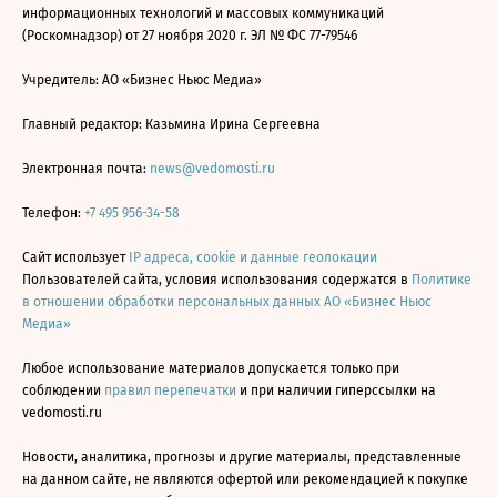
информационных технологий и массовых коммуникаций
(Роскомнадзор) от 27 ноября 2020 г. ЭЛ № ФС 77-79546
Учредитель: АО «Бизнес Ньюс Медиа»
Главный редактор: Казьмина Ирина Сергеевна
Электронная почта:
news@vedomosti.ru
Телефон:
+7 495 956-34-58
Сайт использует
IP адреса, cookie и данные геолокации
Пользователей сайта, условия использования содержатся в
Политике
в отношении обработки персональных данных АО «Бизнес Ньюс
Медиа»
Любое использование материалов допускается только при
соблюдении
правил перепечатки
и при наличии гиперссылки на
vedomosti.ru
Новости, аналитика, прогнозы и другие материалы, представленные
на данном сайте, не являются офертой или рекомендацией к покупке