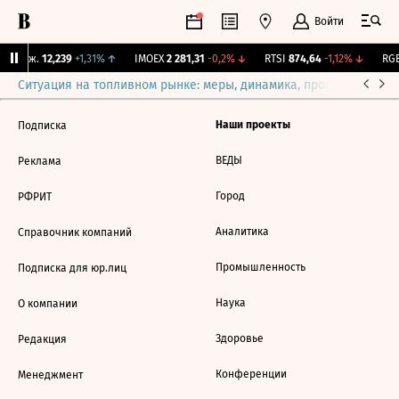
Войти
 Бирж.
12,239
+1,31%
↑
IMOEX
2 281,31
-0,2%
↓
RTSI
874,64
-1,12%
↓
RGB
Ситуация на топливном рынке: меры, динамика, прогнозы
Выб
Наши проекты
Подписка
ВЕДЫ
Реклама
Город
РФРИТ
Аналитика
Справочник компаний
Промышленность
Подписка для юр.лиц
Наука
О компании
Здоровье
Редакция
Конференции
Менеджмент