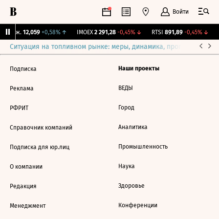
Войти
 Бирж.
12,059
+0,58%
↑
IMOEX
2 291,28
-0,45%
↓
RTSI
891,89
-0,45%
↓
R
Ситуация на топливном рынке: меры, динамика, прогнозы
Выб
Наши проекты
Подписка
ВЕДЫ
Реклама
Город
РФРИТ
Аналитика
Справочник компаний
Промышленность
Подписка для юр.лиц
Наука
О компании
Здоровье
Редакция
Конференции
Менеджмент