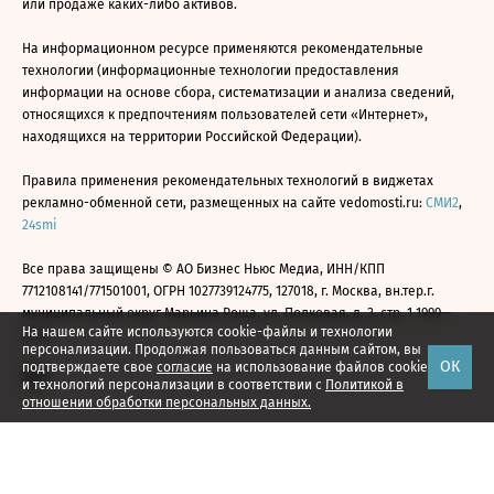
или продаже каких-либо активов.
На информационном ресурсе применяются рекомендательные
технологии (информационные технологии предоставления
информации на основе сбора, систематизации и анализа сведений,
относящихся к предпочтениям пользователей сети «Интернет»,
находящихся на территории Российской Федерации).
Правила применения рекомендательных технологий в виджетах
рекламно-обменной сети, размещенных на сайте vedomosti.ru:
СМИ2
,
24smi
Все права защищены © АО Бизнес Ньюс Медиа, ИНН/КПП
7712108141/771501001, ОГРН 1027739124775, 127018, г. Москва, вн.тер.г.
муниципальный округ Марьина Роща, ул. Полковая, д. 3, стр. 1 1999—
На нашем сайте используются cookie-файлы и технологии
2026
персонализации. Продолжая пользоваться данным сайтом, вы
ОК
подтверждаете свое
согласие
на использование файлов cookie
и технологий персонализации в соответствии с
Политикой в
отношении обработки персональных данных.