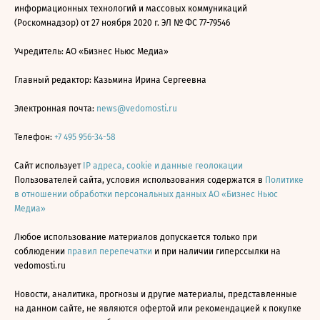
информационных технологий и массовых коммуникаций
(Роскомнадзор) от 27 ноября 2020 г. ЭЛ № ФС 77-79546
Учредитель: АО «Бизнес Ньюс Медиа»
Главный редактор: Казьмина Ирина Сергеевна
Электронная почта:
news@vedomosti.ru
Телефон:
+7 495 956-34-58
Сайт использует
IP адреса, cookie и данные геолокации
Пользователей сайта, условия использования содержатся в
Политике
в отношении обработки персональных данных АО «Бизнес Ньюс
Медиа»
Любое использование материалов допускается только при
соблюдении
правил перепечатки
и при наличии гиперссылки на
vedomosti.ru
Новости, аналитика, прогнозы и другие материалы, представленные
на данном сайте, не являются офертой или рекомендацией к покупке