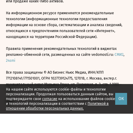
или продаже каких-либо активов.
На информационном ресурсе применяются рекомендательные
технологии (информационные технологии предоставления
информации на основе сбора, систематизации и анализа сведений,
относящихся к предпочтениям пользователей сети «Интернет»,
находящихся на территории Российской Федерации).
Правила применения рекомендательных технологий в виджетах
рекламно-обменной сети, размещенных на сайте vedomosti.ru:
СМИ2
,
24smi
Все права защищены © АО Бизнес Ньюс Медиа, ИНН/КПП
7712108141/771501001, ОГРН 1027739124775, 127018, г. Москва, вн.тер.г.
муниципальный округ Марьина Роща, ул. Полковая, д. 3, стр. 1 1999—
На нашем сайте используются cookie-файлы и технологии
2026
персонализации. Продолжая пользоваться данным сайтом, вы
ОК
подтверждаете свое
согласие
на использование файлов cookie
и технологий персонализации в соответствии с
Политикой в
отношении обработки персональных данных.