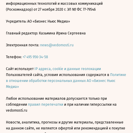
информационных технологий и массовых коммуникаций
(Роскомнадзор) от 27 ноября 2020 г. ЭЛ № ФС 77-79546
Учредитель: АО «Бизнес Ньюс Медиа»
Главный редактор: Казьмина Ирина Сергеевна
Электронная почта:
news@vedomosti.ru
Телефон:
+7 495 956-34-58
Сайт использует
IP адреса, cookie и данные геолокации
Пользователей сайта, условия использования содержатся в
Политике
в отношении обработки персональных данных АО «Бизнес Ньюс
Медиа»
Любое использование материалов допускается только при
соблюдении
правил перепечатки
и при наличии гиперссылки на
vedomosti.ru
Новости, аналитика, прогнозы и другие материалы, представленные
на данном сайте, не являются офертой или рекомендацией к покупке