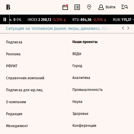
Войти
 Бирж.
0
0%
IMOEX
2 298,13
-0,15%
↓
RTSI
894,56
-0,15%
↓
RGBI
115,37
+
Ситуация на топливном рынке: меры, динамика, прогнозы
Выб
Наши проекты
Подписка
ВЕДЫ
Реклама
Город
РФРИТ
Аналитика
Справочник компаний
Промышленность
Подписка для юр.лиц
Наука
О компании
Здоровье
Редакция
Конференции
Менеджмент