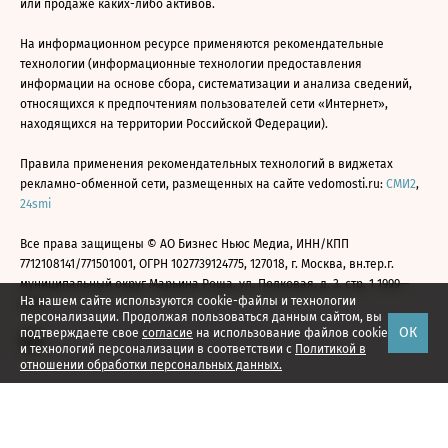
или продаже каких-либо активов.
На информационном ресурсе применяются рекомендательные
технологии (информационные технологии предоставления
информации на основе сбора, систематизации и анализа сведений,
относящихся к предпочтениям пользователей сети «Интернет»,
находящихся на территории Российской Федерации).
Правила применения рекомендательных технологий в виджетах
рекламно-обменной сети, размещенных на сайте vedomosti.ru:
СМИ2
,
24smi
Все права защищены © АО Бизнес Ньюс Медиа, ИНН/КПП
7712108141/771501001, ОГРН 1027739124775, 127018, г. Москва, вн.тер.г.
муниципальный округ Марьина Роща, ул. Полковая, д. 3, стр. 1 1999—
На нашем сайте используются cookie-файлы и технологии
2026
персонализации. Продолжая пользоваться данным сайтом, вы
ОК
подтверждаете свое
согласие
на использование файлов cookie
и технологий персонализации в соответствии с
Политикой в
отношении обработки персональных данных.