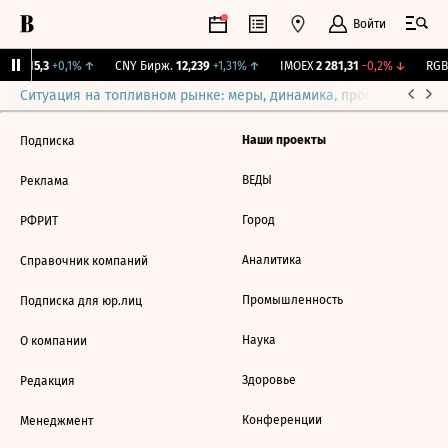
Войти
GBI
115,3
+0,1%
↑
CNY Бирж.
12,239
+1,31%
↑
IMOEX
2 281,31
-0,2%
↓
RGBI
Ситуация на топливном рынке: меры, динамика, прогнозы
Выб
Наши проекты
Подписка
ВЕДЫ
Реклама
Город
РФРИТ
Аналитика
Справочник компаний
Промышленность
Подписка для юр.лиц
Наука
О компании
Здоровье
Редакция
Конференции
Менеджмент