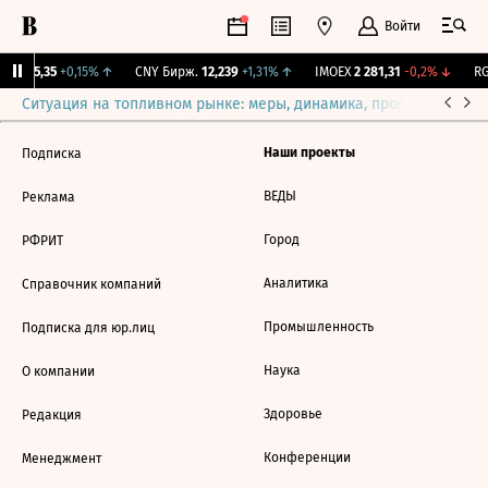
Войти
BI
115,35
+0,15%
↑
CNY Бирж.
12,239
+1,31%
↑
IMOEX
2 281,31
-0,2%
↓
RG
Ситуация на топливном рынке: меры, динамика, прогнозы
Выб
Наши проекты
Подписка
ВЕДЫ
Реклама
Город
РФРИТ
Аналитика
Справочник компаний
Промышленность
Подписка для юр.лиц
Наука
О компании
Здоровье
Редакция
Конференции
Менеджмент