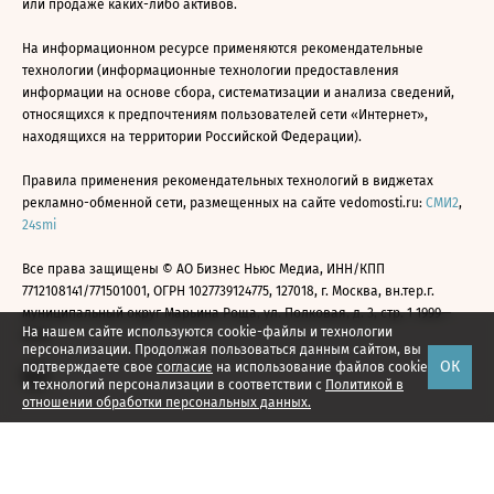
или продаже каких-либо активов.
На информационном ресурсе применяются рекомендательные
технологии (информационные технологии предоставления
информации на основе сбора, систематизации и анализа сведений,
относящихся к предпочтениям пользователей сети «Интернет»,
находящихся на территории Российской Федерации).
Правила применения рекомендательных технологий в виджетах
рекламно-обменной сети, размещенных на сайте vedomosti.ru:
СМИ2
,
24smi
Все права защищены © АО Бизнес Ньюс Медиа, ИНН/КПП
7712108141/771501001, ОГРН 1027739124775, 127018, г. Москва, вн.тер.г.
муниципальный округ Марьина Роща, ул. Полковая, д. 3, стр. 1 1999—
На нашем сайте используются cookie-файлы и технологии
2026
персонализации. Продолжая пользоваться данным сайтом, вы
ОК
подтверждаете свое
согласие
на использование файлов cookie
и технологий персонализации в соответствии с
Политикой в
отношении обработки персональных данных.