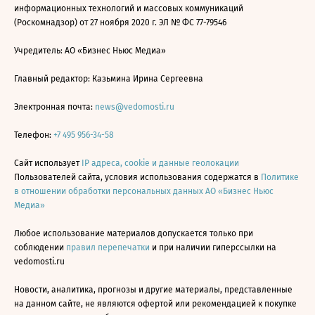
информационных технологий и массовых коммуникаций
(Роскомнадзор) от 27 ноября 2020 г. ЭЛ № ФС 77-79546
Учредитель: АО «Бизнес Ньюс Медиа»
Главный редактор: Казьмина Ирина Сергеевна
Электронная почта:
news@vedomosti.ru
Телефон:
+7 495 956-34-58
Сайт использует
IP адреса, cookie и данные геолокации
Пользователей сайта, условия использования содержатся в
Политике
в отношении обработки персональных данных АО «Бизнес Ньюс
Медиа»
Любое использование материалов допускается только при
соблюдении
правил перепечатки
и при наличии гиперссылки на
vedomosti.ru
Новости, аналитика, прогнозы и другие материалы, представленные
на данном сайте, не являются офертой или рекомендацией к покупке