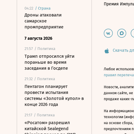
Премия Импул
04:22
/
Страна
Дроны атаковали
самарское
промпредприятие
7 августа 2026
21:57
/ Политика
Скачать дл
Трамп отпросился уйти
пораньше во время
заседания в Госдепе
Любое использов
правил перепеч
21:32
/ Политика
Пентагон планирует
Новости, аналити
провести испытания
данном сайте, не
системы «Золотой купол» в
продаже каких-л
конце 2026 года
На информацион
21:17
/ Политика
технологии (инф
«Росатом» разрешил
на основе сбора,
китайской Sealegend
предпочтениям п