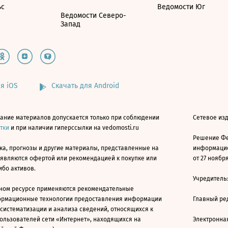
ьс
Ведомости Юг
Ведомости Северо-
Запад
я iOS
Скачать для Android
ание материалов допускается только при соблюдении
Сетевое изд
атки
и при наличии гиперссылки на vedomosti.ru
Решение Фе
ка, прогнозы и другие материалы, представленные на
информацио
 являются офертой или рекомендацией к покупке или
от 27 ноября
ибо активов.
Учредитель
ном ресурсе применяются рекомендательные
ормационные технологии предоставления информации
Главный ре
 систематизации и анализа сведений, относящихся к
ользователей сети «Интернет», находящихся на
Электронна