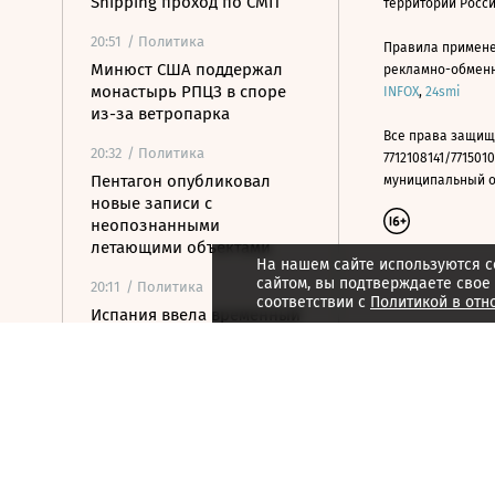
Shipping проход по СМП
территории Росс
20:51
/ Политика
Правила примене
Минюст США поддержал
рекламно-обменно
монастырь РПЦЗ в споре
INFOX
,
24smi
из-за ветропарка
Все права защищ
20:32
/ Политика
7712108141/7715010
Пентагон опубликовал
муниципальный окр
новые записи с
неопознанными
летающими объектами
На нашем сайте используются c
сайтом, вы подтверждаете свое
20:11
/ Политика
соответствии с
Политикой в отн
Испания ввела временный
контроль для
путешественников из
Италии
20:02
/ Недвижимость
Замглавы Минстроя
сравнил качество
недвижимости в США и