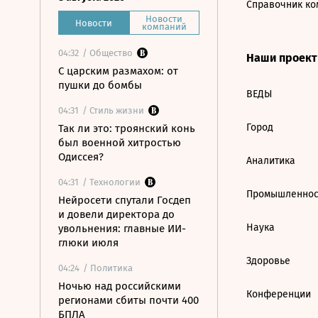
Справочник ко
Новости
Новости
компаний
04:32
/ Общество
Наши проек
С царским размахом: от
пушки до бомбы
ВЕДЫ
04:31
/ Стиль жизни
Город
Так ли это: троянский конь
был военной хитростью
Одиссея?
Аналитика
04:31
/ Технологии
Промышленнос
Нейросети спутали Госдеп
и довели директора до
Наука
увольнения: главные ИИ-
глюки июля
Здоровье
04:24
/ Политика
Ночью над российскими
Конференции
регионами сбиты почти 400
БПЛА