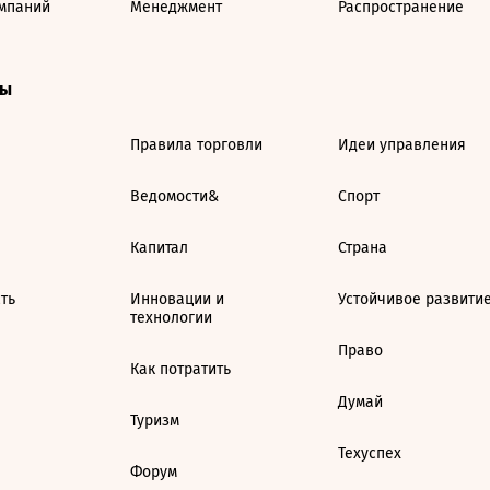
мпаний
Менеджмент
Распространение
ты
Правила торговли
Идеи управления
Ведомости&
Спорт
Капитал
Страна
ть
Инновации и
Устойчивое развити
технологии
Право
Как потратить
Думай
Туризм
Техуспех
Форум