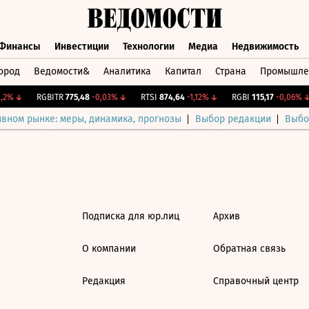
Финансы
Инвестиции
Технологии
Медиа
Недвижимость
ород
Ведомости&
Аналитика
Капитал
Страна
Промышле
а
Финансы
Инвестиции
Технологии
Медиа
Недвижимос
2%
↓
RGBITR
775,48
-0,03%
↓
RTSI
874,64
-1,12%
↓
RGBI
115,17
-0,06%
↓
ивном рынке: меры, динамика, прогнозы
Выбор редакции
Выбо
Подписка для юр.лиц
Архив
О компании
Обратная связь
Редакция
Справочный центр