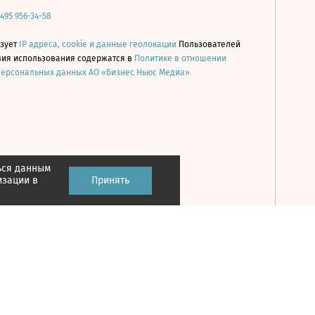
 495 956-34-58
ьзует
IP адреса, cookie и данные геолокации
Пользователей
овия использования содержатся в
Политике в отношении
персональных данных АО «Бизнес Ньюс Медиа»
ься данным
Принять
изации в