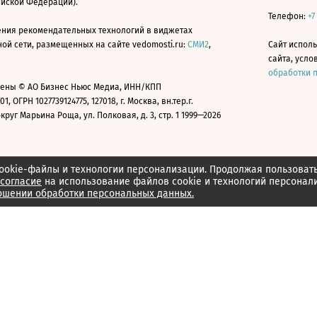
ийской Федерации).
Телефон:
+7
ния рекомендательных технологий в виджетах
й сети, размещенных на сайте vedomosti.ru:
СМИ2
,
Сайт испол
сайта, усл
обработки 
ены © АО Бизнес Ньюс Медиа, ИНН/КПП
01, ОГРН 1027739124775, 127018, г. Москва, вн.тер.г.
уг Марьина Роща, ул. Полковая, д. 3, стр. 1 1999—2026
ookie-файлы и технологии персонализации. Продолжая пользоват
согласие
на использование файлов cookie и технологий персонал
ошении обработки персональных данных.