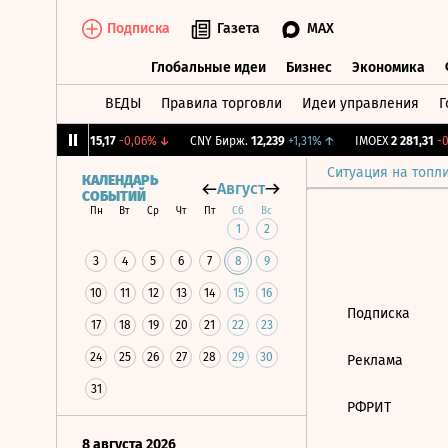
Подписка
Газета
MAX
Глобальные идеи
Бизнес
Экономика
ВЕДЫ
Правила торговли
Идеи управления
Г
Глобальные идеи
Бизнес
Экономик
12%
↓
RGBI
115,17
-0,06%
↓
CNY Бирж.
12,239
+1,31%
↑
IMOEX
2 281,31
-0,
Ситуация на топл
КАЛЕНДАРЬ
Август
СОБЫТИЙ
Пн
Вт
Ср
Чт
Пт
Сб
Вс
1
2
3
4
5
6
7
8
9
10
11
12
13
14
15
16
Подписка
17
18
19
20
21
22
23
24
25
26
27
28
29
30
Реклама
31
РФРИТ
8 августа 2026