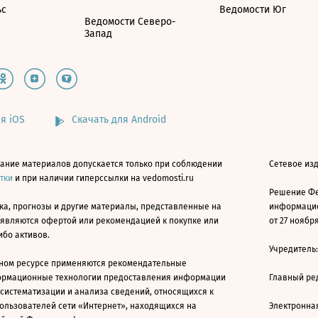
ьс
Ведомости Юг
Ведомости Северо-
Запад
я iOS
Скачать для Android
ание материалов допускается только при соблюдении
Сетевое изд
атки
и при наличии гиперссылки на vedomosti.ru
Решение Фе
ка, прогнозы и другие материалы, представленные на
информацио
 являются офертой или рекомендацией к покупке или
от 27 ноября
ибо активов.
Учредитель
ном ресурсе применяются рекомендательные
ормационные технологии предоставления информации
Главный ре
 систематизации и анализа сведений, относящихся к
ользователей сети «Интернет», находящихся на
Электронна