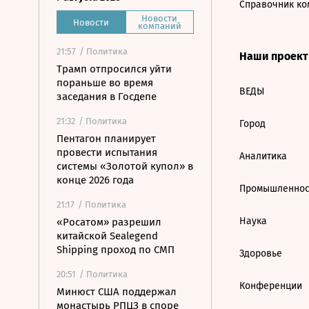
Справочник ко
Новости
Новости
компаний
21:57
/ Политика
Наши проек
Трамп отпросился уйти
пораньше во время
ВЕДЫ
заседания в Госдепе
21:32
/ Политика
Город
Пентагон планирует
провести испытания
Аналитика
системы «Золотой купол» в
конце 2026 года
Промышленнос
21:17
/ Политика
Наука
«Росатом» разрешил
китайской Sealegend
Shipping проход по СМП
Здоровье
20:51
/ Политика
Конференции
Минюст США поддержал
монастырь РПЦЗ в споре