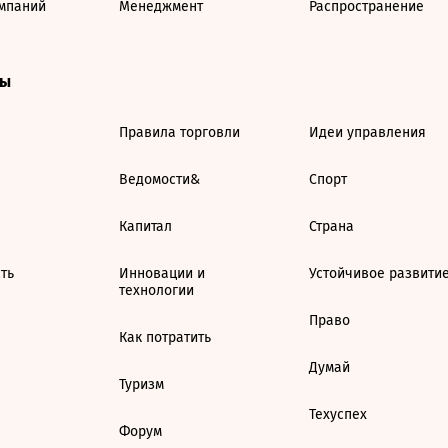
мпаний
Менеджмент
Распространение
ты
Правила торговли
Идеи управления
Ведомости&
Спорт
Капитал
Страна
ть
Инновации и
Устойчивое развити
технологии
Право
Как потратить
Думай
Туризм
Техуспех
Форум