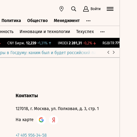
Войти
Политика
Общество
Менеджмент
нность
Инновации и технологии
Техуспех
ть
Политика
Общество
Менеджмент
CNY Бирж.
12,239
+1,31%
↑
IMOEX
2 281,31
-0,2%
↓
RGBITR
775,48
-0,03%
ры в Госдуму: каким был и будет российский парламент
Война н
Контакты
127018, г. Москва, ул. Полковая, д. 3, стр. 1
На карте
+7 495 956-34-58