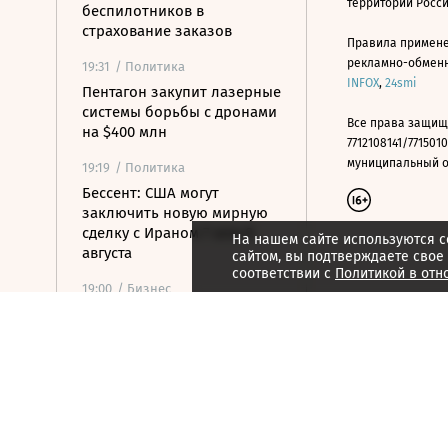
территории Росс
беспилотников в
страхование заказов
Правила примене
рекламно-обменно
19:31
/ Политика
INFOX
,
24smi
Пентагон закупит лазерные
системы борьбы с дронами
Все права защищ
на $400 млн
7712108141/7715010
муниципальный окр
19:19
/ Политика
Бессент: США могут
заключить новую мирную
сделку с Ираном 7 или 8
На нашем сайте используются c
августа
сайтом, вы подтверждаете свое
соответствии с
Политикой в отн
19:00
/ Бизнес
Аукцион по продаже
Рижского вокзала вновь не
состоялся
18:44
/ Политика
В Раде призвали Федорова
отправиться служить в ВСУ