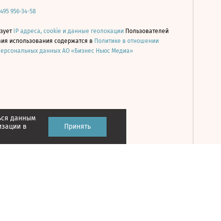
 495 956-34-58
ьзует
IP адреса, cookie и данные геолокации
Пользователей
овия использования содержатся в
Политике в отношении
персональных данных АО «Бизнес Ньюс Медиа»
ься данным
Принять
изации в