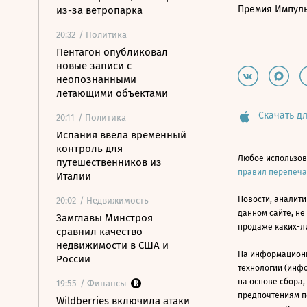
Премия Импул
из-за ветропарка
20:32
/ Политика
Пентагон опубликовал
новые записи с
неопознанными
летающими объектами
Скачать дл
20:11
/ Политика
Испания ввела временный
контроль для
Любое использов
путешественников из
правил перепеч
Италии
Новости, аналити
20:02
/ Недвижимость
данном сайте, не
Замглавы Минстроя
продаже каких-л
сравнил качество
недвижимости в США и
На информацион
России
технологии (инф
на основе сбора,
19:55
/ Финансы
предпочтениям п
Wildberries включила атаки