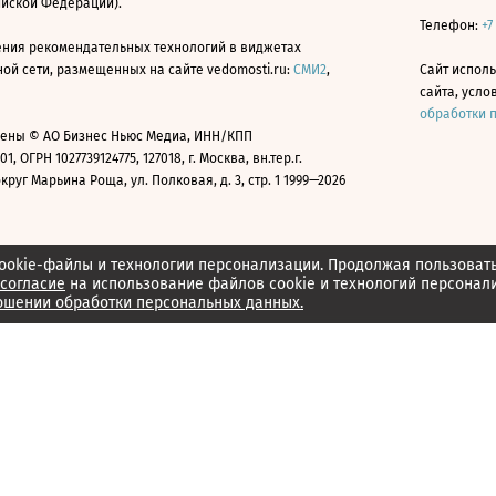
ийской Федерации).
Телефон:
+7
ния рекомендательных технологий в виджетах
й сети, размещенных на сайте vedomosti.ru:
СМИ2
,
Сайт испол
сайта, усл
обработки 
ены © АО Бизнес Ньюс Медиа, ИНН/КПП
01, ОГРН 1027739124775, 127018, г. Москва, вн.тер.г.
уг Марьина Роща, ул. Полковая, д. 3, стр. 1 1999—2026
ookie-файлы и технологии персонализации. Продолжая пользоват
согласие
на использование файлов cookie и технологий персонал
ошении обработки персональных данных.