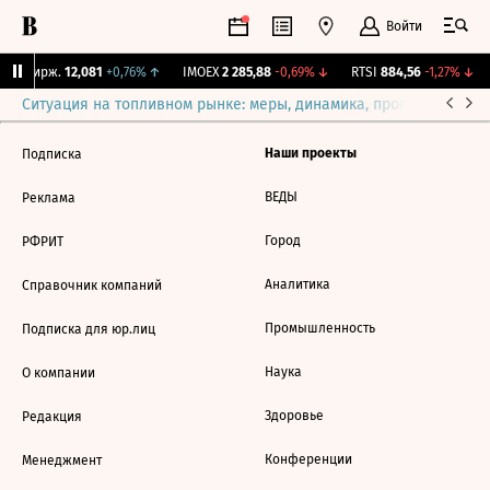
Войти
NY Бирж.
12,081
+0,76%
↑
IMOEX
2 285,88
-0,69%
↓
RTSI
884,56
-1,27%
↓
Ситуация на топливном рынке: меры, динамика, прогнозы
Выб
Наши проекты
Подписка
ВЕДЫ
Реклама
Город
РФРИТ
Аналитика
Справочник компаний
Промышленность
Подписка для юр.лиц
Наука
О компании
Здоровье
Редакция
Конференции
Менеджмент