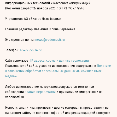
информационных технологий и массовых коммуникаций
(Роскомнадзор) от 27 ноября 2020 г. ЭЛ № ФС 77-79546
Учредитель: АО «Бизнес Ньюс Медиа»
Главный редактор: Казьмина Ирина Сергеевна
Электронная почта:
news@vedomosti.ru
Телефон:
+7 495 956-34-58
Сайт использует
IP адреса, cookie и данные геолокации
Пользователей сайта, условия использования содержатся в
Политике
в отношении обработки персональных данных АО «Бизнес Ньюс
Медиа»
Любое использование материалов допускается только при
соблюдении
правил перепечатки
и при наличии гиперссылки на
vedomosti.ru
Новости, аналитика, прогнозы и другие материалы, представленные
на данном сайте, не являются офертой или рекомендацией к покупке