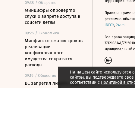
территории Росс
09:38
/ Общество
Минцифры опровергло
Правила примене
слухи о запрете доступа в
рекламно-обменно
соцсети детям
INFOX
,
24smi
09:26
/ Экономика
Все права защищ
Минфин: от сжатия сроков
7712108141/7715010
реализации
муниципальный окр
конфискованного
имущества сократятся
расходы
На нашем сайте используются c
09:19
/ Общество
сайтом, вы подтверждаете свое
соответствии с
Политикой в отн
ВС запретил лишать прав
за пьяную езду без
документов,
удостоверяющих личность
09:17
/ Политика
ФОМ: 69% россиян
сообщили, что доверяют
Путину