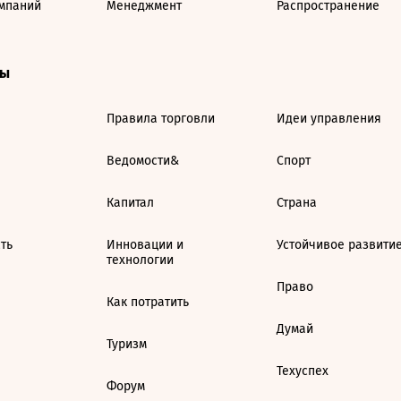
мпаний
Менеджмент
Распространение
ты
Правила торговли
Идеи управления
Ведомости&
Спорт
Капитал
Страна
ть
Инновации и
Устойчивое развити
технологии
Право
Как потратить
Думай
Туризм
Техуспех
Форум