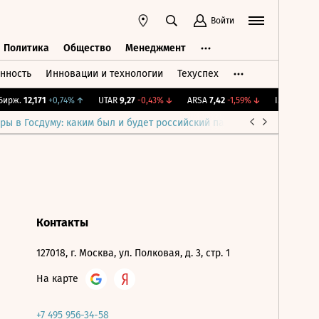
Войти
Политика
Общество
Менеджмент
нность
Инновации и технологии
Техуспех
ть
Политика
Общество
Менеджмент
ирж.
12,171
+0,74%
↑
UTAR
9,27
-0,43%
↓
ARSA
7,42
-1,59%
↓
IMOEX
2 289,
ры в Госдуму: каким был и будет российский парламент
Война н
Контакты
127018, г. Москва, ул. Полковая, д. 3, стр. 1
На карте
+7 495 956-34-58