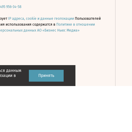
 495 956-34-58
ьзует
IP адреса, cookie и данные геолокации
Пользователей
овия использования содержатся в
Политике в отношении
персональных данных АО «Бизнес Ньюс Медиа»
ься данным
Принять
изации в