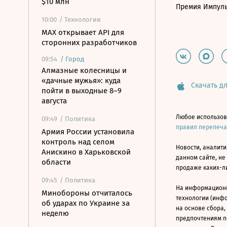
$10 млн
Премия Импул
10:00
/ Технологии
MAX открывает API для
сторонних разработчиков
09:54
/
Город
Алмазные колесницы и
«дачные мужья»: куда
Скачать дл
пойти в выходные 8–9
августа
Любое использов
09:49
/ Политика
правил перепеч
Армия России установила
контроль над селом
Новости, аналити
Анискино в Харьковской
данном сайте, не
области
продаже каких-л
09:45
/ Политика
На информацион
Минобороны отчиталось
технологии (инф
об ударах по Украине за
на основе сбора,
неделю
предпочтениям п