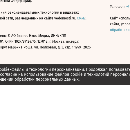
ийской Федерации).
Телефон:
+7
ния рекомендательных технологий в виджетах
й сети, размещенных на сайте vedomosti.ru:
СМИ2
,
Сайт испол
сайта, усл
обработки 
ены © АО Бизнес Ньюс Медиа, ИНН/КПП
01, ОГРН 1027739124775, 127018, г. Москва, вн.тер.г.
уг Марьина Роща, ул. Полковая, д. 3, стр. 1 1999—2026
ookie-файлы и технологии персонализации. Продолжая пользоват
согласие
на использование файлов cookie и технологий персонал
ошении обработки персональных данных.