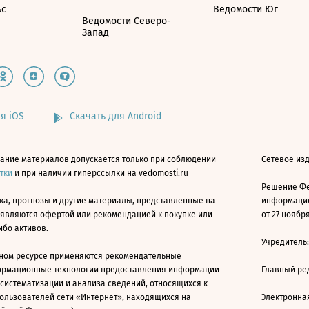
ьс
Ведомости Юг
Ведомости Северо-
Запад
я iOS
Скачать для Android
ание материалов допускается только при соблюдении
Сетевое изд
атки
и при наличии гиперссылки на vedomosti.ru
Решение Фе
ка, прогнозы и другие материалы, представленные на
информацио
 являются офертой или рекомендацией к покупке или
от 27 ноября
ибо активов.
Учредитель
ном ресурсе применяются рекомендательные
ормационные технологии предоставления информации
Главный ре
 систематизации и анализа сведений, относящихся к
ользователей сети «Интернет», находящихся на
Электронна