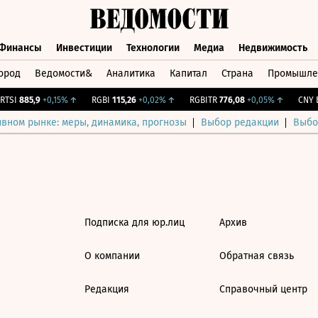
Финансы
Инвестиции
Технологии
Медиа
Недвижимость
ород
Ведомости&
Аналитика
Капитал
Страна
Промышле
а
Финансы
Инвестиции
Технологии
Медиа
Недвижимос
TSI
885,9
+0,15%
↑
RGBI
115,26
+0,02%
↑
RGBITR
776,08
+0,05%
↑
CNY Б
ивном рынке: меры, динамика, прогнозы
Выбор редакции
Выбо
Подписка для юр.лиц
Архив
О компании
Обратная связь
Редакция
Справочный центр