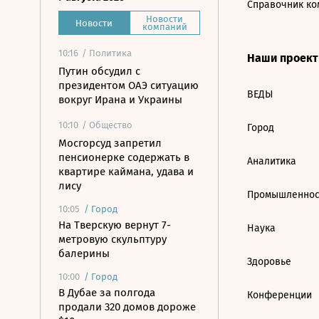
Справочник ко
Новости
Новости
компаний
10:16
/ Политика
Наши проек
Путин обсудил с
президентом ОАЭ ситуацию
ВЕДЫ
вокруг Ирана и Украины
10:10
/ Общество
Город
Мосгорсуд запретил
пенсионерке содержать в
Аналитика
квартире каймана, удава и
лису
Промышленнос
10:05
/
Город
На Тверскую вернут 7-
Наука
метровую скульптуру
балерины
Здоровье
10:00
/
Город
В Дубае за полгода
Конференции
продали 320 домов дороже