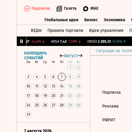
Подписка
Газета
MAX
Глобальные идеи
Бизнес
Экономика
ВЕДЫ
Правила торговли
Идеи управления
Г
Глобальные идеи
Бизнес
Экономик
4%
↑
UTAR
9,27
-0,43%
↓
ARSA
7,42
-1,59%
↓
IMOEX
2 289,33
+0,15%
↑
R
Ситуация на топл
КАЛЕНДАРЬ
Август
СОБЫТИЙ
Пн
Вт
Ср
Чт
Пт
Сб
Вс
1
2
3
4
5
6
7
8
9
10
11
12
13
14
15
16
Подписка
17
18
19
20
21
22
23
24
25
26
27
28
29
30
Реклама
31
РФРИТ
7 августа 2026