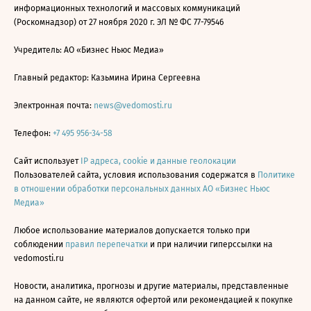
информационных технологий и массовых коммуникаций
(Роскомнадзор) от 27 ноября 2020 г. ЭЛ № ФС 77-79546
Учредитель: АО «Бизнес Ньюс Медиа»
Главный редактор: Казьмина Ирина Сергеевна
Электронная почта:
news@vedomosti.ru
Телефон:
+7 495 956-34-58
Сайт использует
IP адреса, cookie и данные геолокации
Пользователей сайта, условия использования содержатся в
Политике
в отношении обработки персональных данных АО «Бизнес Ньюс
Медиа»
Любое использование материалов допускается только при
соблюдении
правил перепечатки
и при наличии гиперссылки на
vedomosti.ru
Новости, аналитика, прогнозы и другие материалы, представленные
на данном сайте, не являются офертой или рекомендацией к покупке