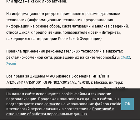
или продаже каких-либо активов.
На информационном ресурсе применяются рекомендательные
технологии (информационные технологии предоставления
информации на основе сбора, систематизации и анализа сведений,
относящихся к предпочтениям пользователей сети «Интернет»,
находящихся на территории Российской Федерации).
Правила применения рекомендательных технологий в виджетах
рекламно-обменной сети, размещенных на сайте vedomosti.ru:
СМИ2
,
24smi
Все права защищены © АО Бизнес Ньюс Медиа, ИНН/КПП
7712108141/771501001, ОГРН 1027739124775, 127018, г. Москва, вн.тер.г.
муниципальный округ Марьина Роща, ул. Полковая, д. 3, стр. 1 1999—
На нашем сайте используются cookie-файлы и технологии
2026
персонализации. Продолжая пользоваться данным сайтом, вы
ОК
подтверждаете свое
согласие
на использование файлов cookie
и технологий персонализации в соответствии с
Политикой в
отношении обработки персональных данных.