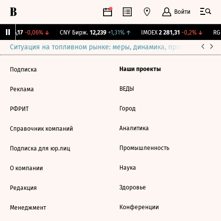
Войти
I
115,17
-0,06%
↓
CNY Бирж.
12,239
+1,31%
↑
IMOEX
2 281,31
-0,2%
↓
RGB
Ситуация на топливном рынке: меры, динамика, прогнозы
Выб
Наши проекты
Подписка
ВЕДЫ
Реклама
Город
РФРИТ
Аналитика
Справочник компаний
Промышленность
Подписка для юр.лиц
Наука
О компании
Здоровье
Редакция
Конференции
Менеджмент