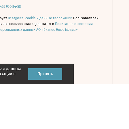
 495 956-34-58
ьзует
IP адреса, cookie и данные геолокации
Пользователей
овия использования содержатся в
Политике в отношении
персональных данных АО «Бизнес Ньюс Медиа»
ься данным
Принять
изации в