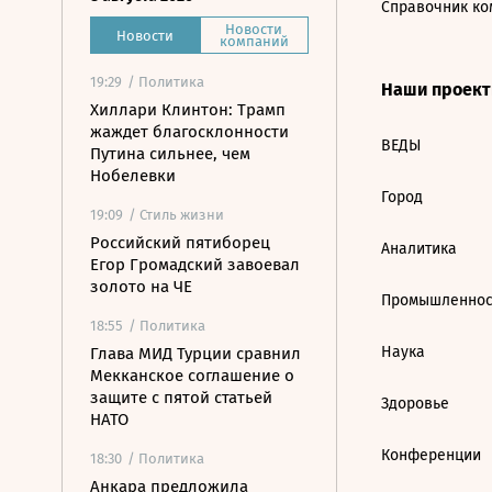
Справочник ко
Новости
Новости
компаний
19:29
/ Политика
Наши проек
Хиллари Клинтон: Трамп
жаждет благосклонности
ВЕДЫ
Путина сильнее, чем
Нобелевки
Город
19:09
/ Стиль жизни
Российский пятиборец
Аналитика
Егор Громадский завоевал
золото на ЧЕ
Промышленнос
18:55
/ Политика
Наука
Глава МИД Турции сравнил
Мекканское соглашение о
защите с пятой статьей
Здоровье
НАТО
Конференции
18:30
/ Политика
Анкара предложила