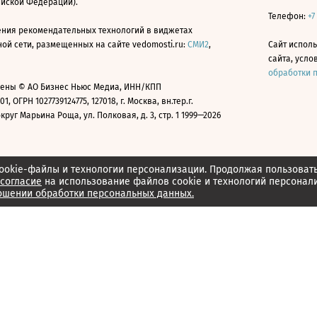
ийской Федерации).
Телефон:
+7
ния рекомендательных технологий в виджетах
й сети, размещенных на сайте vedomosti.ru:
СМИ2
,
Сайт испол
сайта, усл
обработки 
ены © АО Бизнес Ньюс Медиа, ИНН/КПП
01, ОГРН 1027739124775, 127018, г. Москва, вн.тер.г.
уг Марьина Роща, ул. Полковая, д. 3, стр. 1 1999—2026
ookie-файлы и технологии персонализации. Продолжая пользоват
согласие
на использование файлов cookie и технологий персонал
ошении обработки персональных данных.