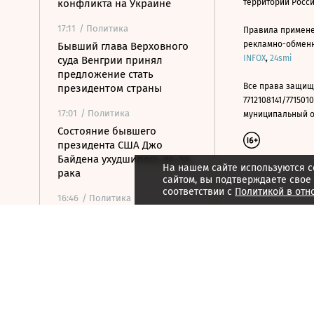
конфликта на Украине
территории Росс
17:11
/ Политика
Правила примене
рекламно-обменно
Бывший глава Верховного
INFOX
,
24smi
суда Венгрии принял
предложение стать
Все права защищ
президентом страны
7712108141/7715010
17:01
/ Политика
муниципальный окр
Состояние бывшего
президента США Джо
Байдена ухудшилось из-за
На нашем сайте используются c
рака
сайтом, вы подтверждаете свое
соответствии с
Политикой в отн
16:46
/ Политика
В Хорватии в результате
столкновения поездов
пострадали 19 человек
16:35
/ Политика
Финляндия введет экзамен
на гражданство с 2027 года