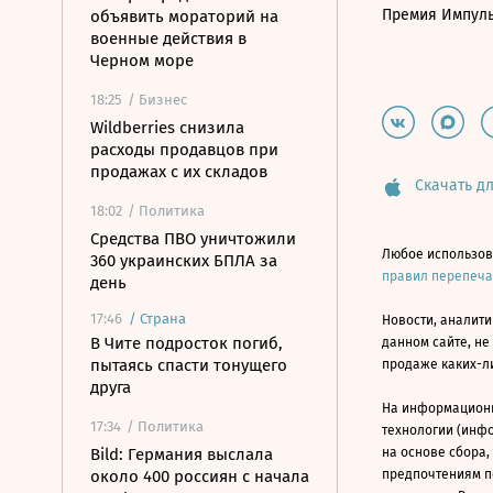
Премия Импул
объявить мораторий на
военные действия в
Черном море
18:25
/ Бизнес
Wildberries снизила
расходы продавцов при
продажах с их складов
Скачать дл
18:02
/ Политика
Средства ПВО уничтожили
Любое использов
360 украинских БПЛА за
правил перепеч
день
17:46
/
Страна
Новости, аналити
В Чите подросток погиб,
данном сайте, не
пытаясь спасти тонущего
продаже каких-л
друга
На информацион
17:34
/ Политика
технологии (инф
Bild: Германия выслала
на основе сбора,
около 400 россиян с начала
предпочтениям п