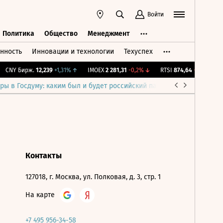
Войти
Политика
Общество
Менеджмент
нность
Инновации и технологии
Техуспех
ть
Политика
Общество
Менеджмент
CNY Бирж.
12,239
+1,31%
↑
IMOEX
2 281,31
-0,2%
↓
RTSI
874,64
-1,12%
↓
ры в Госдуму: каким был и будет российский парламент
Война н
Контакты
127018, г. Москва, ул. Полковая, д. 3, стр. 1
На карте
+7 495 956-34-58