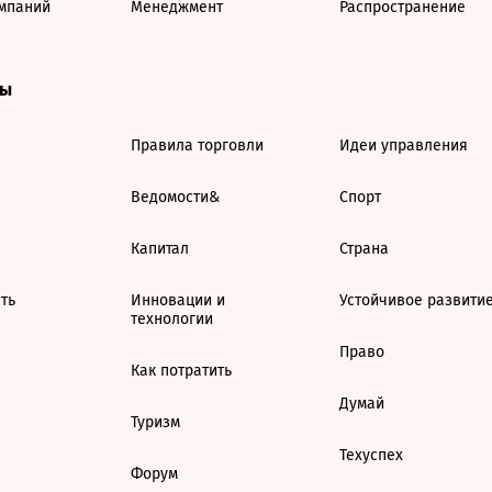
мпаний
Менеджмент
Распространение
ты
Правила торговли
Идеи управления
Ведомости&
Спорт
Капитал
Страна
ть
Инновации и
Устойчивое развити
технологии
Право
Как потратить
Думай
Туризм
Техуспех
Форум