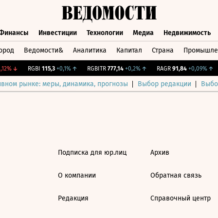
Финансы
Инвестиции
Технологии
Медиа
Недвижимость
ород
Ведомости&
Аналитика
Капитал
Страна
Промышле
а
Финансы
Инвестиции
Технологии
Медиа
Недвижимос
12%
↓
RGBI
115,3
+0,1%
↑
RGBITR
777,14
+0,2%
↑
RAGR
91,84
+0,09%
↑
ивном рынке: меры, динамика, прогнозы
Выбор редакции
Выбо
Подписка для юр.лиц
Архив
О компании
Обратная связь
Редакция
Справочный центр