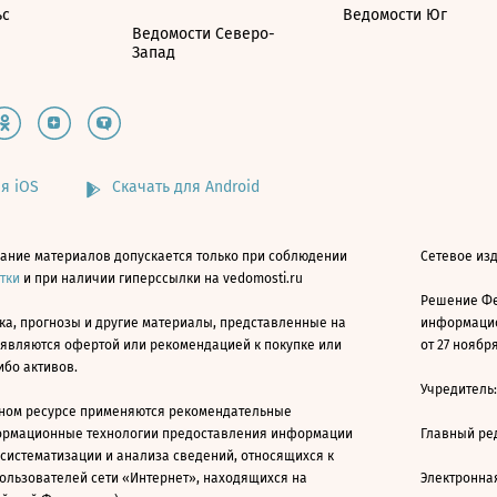
ьс
Ведомости Юг
Ведомости Северо-
Запад
я iOS
Скачать для Android
ание материалов допускается только при соблюдении
Сетевое изд
атки
и при наличии гиперссылки на vedomosti.ru
Решение Фе
ка, прогнозы и другие материалы, представленные на
информацио
 являются офертой или рекомендацией к покупке или
от 27 ноября
ибо активов.
Учредитель
ном ресурсе применяются рекомендательные
ормационные технологии предоставления информации
Главный ре
 систематизации и анализа сведений, относящихся к
ользователей сети «Интернет», находящихся на
Электронна