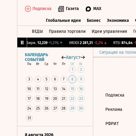
Подписка
Газета
MAX
Глобальные идеи
Бизнес
Экономика
ВЕДЫ
Правила торговли
Идеи управления
Г
Глобальные идеи
Бизнес
Экономик
,09%
↑
CNY Бирж.
12,239
+1,31%
↑
IMOEX
2 281,31
-0,2%
↓
RTSI
874,64
-1,
Ситуация на топл
КАЛЕНДАРЬ
Август
СОБЫТИЙ
Пн
Вт
Ср
Чт
Пт
Сб
Вс
1
2
3
4
5
6
7
8
9
10
11
12
13
14
15
16
Подписка
17
18
19
20
21
22
23
24
25
26
27
28
29
30
Реклама
31
РФРИТ
8 августа 2026