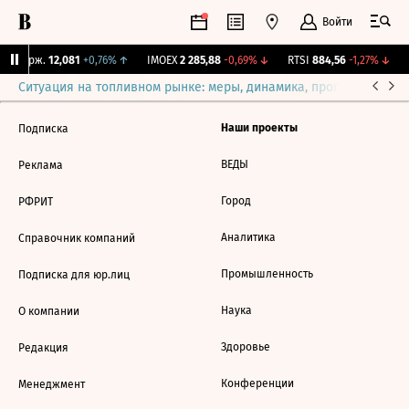
Войти
Y Бирж.
12,081
+0,76%
↑
IMOEX
2 285,88
-0,69%
↓
RTSI
884,56
-1,27%
↓
Ситуация на топливном рынке: меры, динамика, прогнозы
Выб
Наши проекты
Подписка
ВЕДЫ
Реклама
Город
РФРИТ
Аналитика
Справочник компаний
Промышленность
Подписка для юр.лиц
Наука
О компании
Здоровье
Редакция
Конференции
Менеджмент