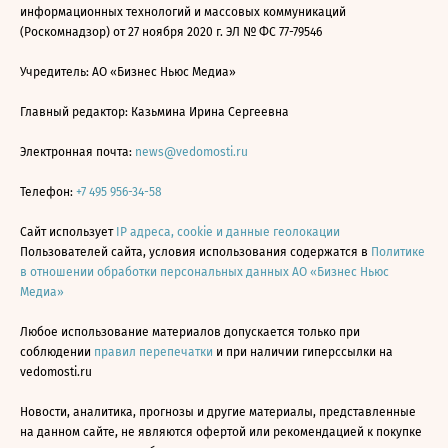
информационных технологий и массовых коммуникаций
(Роскомнадзор) от 27 ноября 2020 г. ЭЛ № ФС 77-79546
Учредитель: АО «Бизнес Ньюс Медиа»
Главный редактор: Казьмина Ирина Сергеевна
Электронная почта:
news@vedomosti.ru
Телефон:
+7 495 956-34-58
Сайт использует
IP адреса, cookie и данные геолокации
Пользователей сайта, условия использования содержатся в
Политике
в отношении обработки персональных данных АО «Бизнес Ньюс
Медиа»
Любое использование материалов допускается только при
соблюдении
правил перепечатки
и при наличии гиперссылки на
vedomosti.ru
Новости, аналитика, прогнозы и другие материалы, представленные
на данном сайте, не являются офертой или рекомендацией к покупке