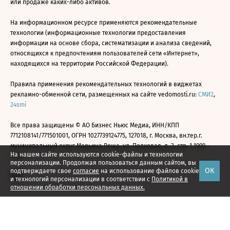
или продаже каких-либо активов.
На информационном ресурсе применяются рекомендательные
технологии (информационные технологии предоставления
информации на основе сбора, систематизации и анализа сведений,
относящихся к предпочтениям пользователей сети «Интернет»,
находящихся на территории Российской Федерации).
Правила применения рекомендательных технологий в виджетах
рекламно-обменной сети, размещенных на сайте vedomosti.ru:
СМИ2
,
24smi
Все права защищены © АО Бизнес Ньюс Медиа, ИНН/КПП
7712108141/771501001, ОГРН 1027739124775, 127018, г. Москва, вн.тер.г.
муниципальный округ Марьина Роща, ул. Полковая, д. 3, стр. 1 1999—
На нашем сайте используются cookie-файлы и технологии
2026
персонализации. Продолжая пользоваться данным сайтом, вы
ОК
подтверждаете свое
согласие
на использование файлов cookie
и технологий персонализации в соответствии с
Политикой в
отношении обработки персональных данных.