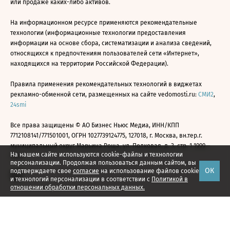
или продаже каких-либо активов.
На информационном ресурсе применяются рекомендательные
технологии (информационные технологии предоставления
информации на основе сбора, систематизации и анализа сведений,
относящихся к предпочтениям пользователей сети «Интернет»,
находящихся на территории Российской Федерации).
Правила применения рекомендательных технологий в виджетах
рекламно-обменной сети, размещенных на сайте vedomosti.ru:
СМИ2
,
24smi
Все права защищены © АО Бизнес Ньюс Медиа, ИНН/КПП
7712108141/771501001, ОГРН 1027739124775, 127018, г. Москва, вн.тер.г.
муниципальный округ Марьина Роща, ул. Полковая, д. 3, стр. 1 1999—
На нашем сайте используются cookie-файлы и технологии
2026
персонализации. Продолжая пользоваться данным сайтом, вы
ОК
подтверждаете свое
согласие
на использование файлов cookie
и технологий персонализации в соответствии с
Политикой в
отношении обработки персональных данных.