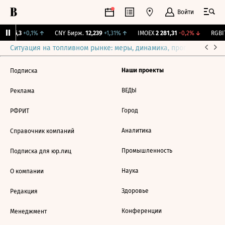
Войти
BI
115,3
+0,1%
↑
CNY Бирж.
12,239
+1,31%
↑
IMOEX
2 281,31
-0,2%
↓
RGBIT
Ситуация на топливном рынке: меры, динамика, прогнозы
Выб
Наши проекты
Подписка
ВЕДЫ
Реклама
Город
РФРИТ
Аналитика
Справочник компаний
Промышленность
Подписка для юр.лиц
Наука
О компании
Здоровье
Редакция
Конференции
Менеджмент