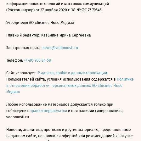
информационных технологий и массовых коммуникаций
(Роскомнадзор) от 27 ноября 2020 г. ЭЛ № ФС 77-79546
Учредитель: АО «Бизнес Ньюс Медиа»
Главный редактор: Казьмина Ирина Сергеевна
Электронная почта:
news@vedomosti.ru
Телефон:
+7 495 956-34-58
Сайт использует
IP адреса, cookie и данные геолокации
Пользователей сайта, условия использования содержатся в
Политике
в отношении обработки персональных данных АО «Бизнес Ньюс
Медиа»
Любое использование материалов допускается только при
соблюдении
правил перепечатки
и при наличии гиперссылки на
vedomosti.ru
Новости, аналитика, прогнозы и другие материалы, представленные
на данном сайте, не являются офертой или рекомендацией к покупке