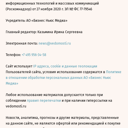
информационных технологий и массовых коммуникаций
(Роскомнадзор) от 27 ноября 2020 г. ЭЛ № ФС 77-79546
Учредитель: АО «Бизнес Ньюс Медиа»
Главный редактор: Казьмина Ирина Сергеевна
Электронная почта:
news@vedomosti.ru
Телефон:
+7 495 956-34-58
Сайт использует
IP адреса, cookie и данные геолокации
Пользователей сайта, условия использования содержатся в
Политике
в отношении обработки персональных данных АО «Бизнес Ньюс
Медиа»
Любое использование материалов допускается только при
соблюдении
правил перепечатки
и при наличии гиперссылки на
vedomosti.ru
Новости, аналитика, прогнозы и другие материалы, представленные
на данном сайте, не являются офертой или рекомендацией к покупке