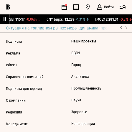
Войти
RGBI
115,17
-0,06%
↓
CNY Бирж.
12,239
+1,31%
↑
IMOEX
2 281,31
-0,2%
↓
Ситуация на топливном рынке: меры, динамика, прогнозы
Выб
Наши проекты
Подписка
ВЕДЫ
Реклама
Город
РФРИТ
Аналитика
Справочник компаний
Промышленность
Подписка для юр.лиц
Наука
О компании
Здоровье
Редакция
Конференции
Менеджмент