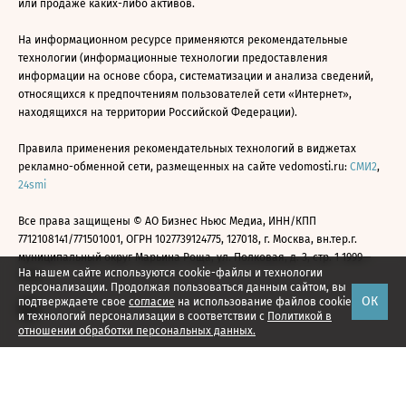
или продаже каких-либо активов.
На информационном ресурсе применяются рекомендательные
технологии (информационные технологии предоставления
информации на основе сбора, систематизации и анализа сведений,
относящихся к предпочтениям пользователей сети «Интернет»,
находящихся на территории Российской Федерации).
Правила применения рекомендательных технологий в виджетах
рекламно-обменной сети, размещенных на сайте vedomosti.ru:
СМИ2
,
24smi
Все права защищены © АО Бизнес Ньюс Медиа, ИНН/КПП
7712108141/771501001, ОГРН 1027739124775, 127018, г. Москва, вн.тер.г.
муниципальный округ Марьина Роща, ул. Полковая, д. 3, стр. 1 1999—
На нашем сайте используются cookie-файлы и технологии
2026
персонализации. Продолжая пользоваться данным сайтом, вы
ОК
подтверждаете свое
согласие
на использование файлов cookie
и технологий персонализации в соответствии с
Политикой в
отношении обработки персональных данных.