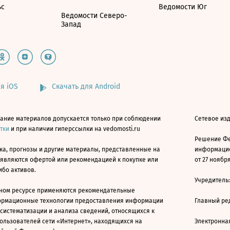
ьс
Ведомости Юг
Ведомости Северо-
Запад
я iOS
Скачать для Android
ание материалов допускается только при соблюдении
Сетевое изд
атки
и при наличии гиперссылки на vedomosti.ru
Решение Фе
ка, прогнозы и другие материалы, представленные на
информацио
 являются офертой или рекомендацией к покупке или
от 27 ноября
ибо активов.
Учредитель
ном ресурсе применяются рекомендательные
ормационные технологии предоставления информации
Главный ре
 систематизации и анализа сведений, относящихся к
ользователей сети «Интернет», находящихся на
Электронна