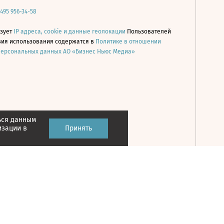
 495 956-34-58
ьзует
IP адреса, cookie и данные геолокации
Пользователей
овия использования содержатся в
Политике в отношении
персональных данных АО «Бизнес Ньюс Медиа»
ься данным
Принять
изации в