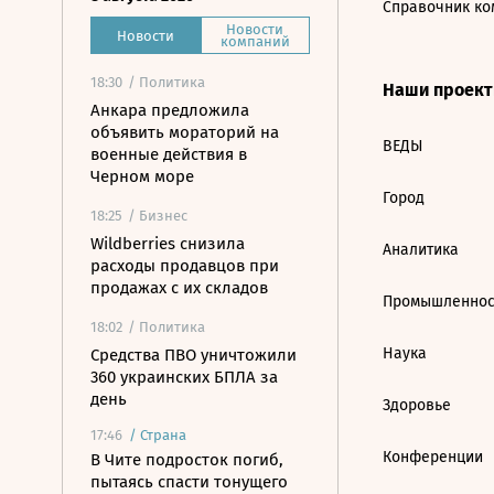
Справочник ко
Новости
Новости
компаний
18:30
/ Политика
Наши проек
Анкара предложила
объявить мораторий на
ВЕДЫ
военные действия в
Черном море
Город
18:25
/ Бизнес
Wildberries снизила
Аналитика
расходы продавцов при
продажах с их складов
Промышленнос
18:02
/ Политика
Наука
Средства ПВО уничтожили
360 украинских БПЛА за
день
Здоровье
17:46
/
Страна
Конференции
В Чите подросток погиб,
пытаясь спасти тонущего