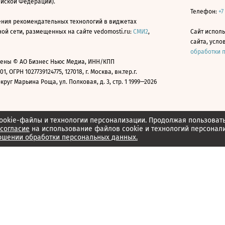
ийской Федерации).
Телефон:
+7
ния рекомендательных технологий в виджетах
й сети, размещенных на сайте vedomosti.ru:
СМИ2
,
Сайт испол
сайта, усл
обработки 
ены © АО Бизнес Ньюс Медиа, ИНН/КПП
01, ОГРН 1027739124775, 127018, г. Москва, вн.тер.г.
уг Марьина Роща, ул. Полковая, д. 3, стр. 1 1999—2026
ookie-файлы и технологии персонализации. Продолжая пользоват
согласие
на использование файлов cookie и технологий персонал
ошении обработки персональных данных.