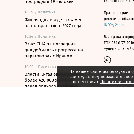
пострадали 19 человек
территории Росс
16:35
/ Политика
Правила примене
рекламно-обменно
Финляндия введет экзамен
INFOX
,
24smi
на гражданство с 2027 года
16:24
/ Политика
Все права защищ
7712108141/7715010
Вэнс: США за последние
муниципальный окр
дни добились прогресса на
переговорах с Ираном
16:06
/ Политика
На нашем сайте используются c
Власти Китая эвакуировали
сайтом, вы подтверждаете свое
более 420 000 жителей
соответствии с
Политикой в отн
перед приходом тайфуна
15:54
/ Политика
Минобороны Болгарии
заявило, что упавший БПЛА
мог быть украинским
15:40
/
Страна
Капитана севшей на мель в