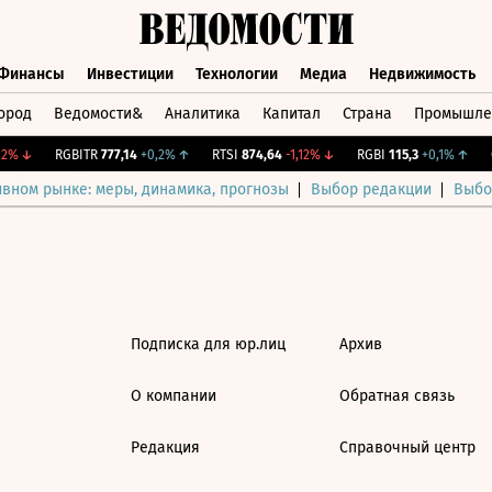
Финансы
Инвестиции
Технологии
Медиа
Недвижимость
ород
Ведомости&
Аналитика
Капитал
Страна
Промышле
а
Финансы
Инвестиции
Технологии
Медиа
Недвижимос
2%
↓
RGBITR
777,14
+0,2%
↑
RTSI
874,64
-1,12%
↓
RGBI
115,3
+0,1%
↑
C
ивном рынке: меры, динамика, прогнозы
Выбор редакции
Выбо
Подписка для юр.лиц
Архив
О компании
Обратная связь
Редакция
Справочный центр