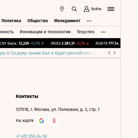
Войти
Политика
Общество
Менеджмент
нность
Инновации и технологии
Техуспех
ть
Политика
Общество
Менеджмент
NY Бирж.
12,239
+1,31%
↑
IMOEX
2 281,31
-0,2%
↓
RGBITR
777,14
+0,2%
↑
ры в Госдуму: каким был и будет российский парламент
Война н
Контакты
127018, г. Москва, ул. Полковая, д. 3, стр. 1
На карте
+7 495 956-34-58