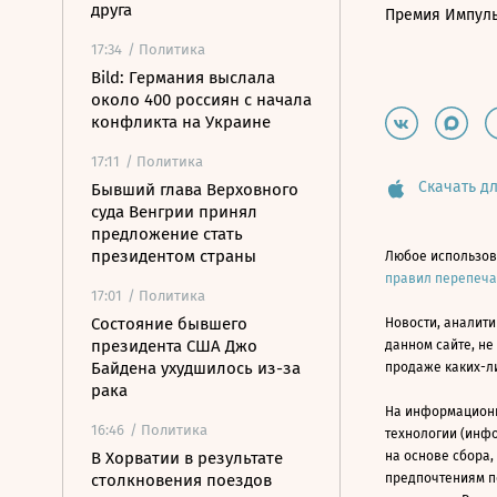
друга
Премия Импул
17:34
/ Политика
Bild: Германия выслала
около 400 россиян с начала
конфликта на Украине
17:11
/ Политика
Скачать дл
Бывший глава Верховного
суда Венгрии принял
предложение стать
президентом страны
Любое использов
правил перепеч
17:01
/ Политика
Состояние бывшего
Новости, аналити
президента США Джо
данном сайте, не
Байдена ухудшилось из-за
продаже каких-л
рака
На информацион
16:46
/ Политика
технологии (инф
В Хорватии в результате
на основе сбора,
столкновения поездов
предпочтениям п