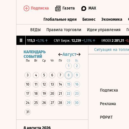
Подписка
Газета
MAX
Глобальные идеи
Бизнес
Экономика
ВЕДЫ
Правила торговли
Идеи управления
Г
Глобальные идеи
Бизнес
Экономик
1,12%
↓
RGBI
115,3
+0,1%
↑
CNY Бирж.
12,239
+1,31%
↑
IMOEX
2 281,31
-0,
Ситуация на топл
КАЛЕНДАРЬ
Август
СОБЫТИЙ
Пн
Вт
Ср
Чт
Пт
Сб
Вс
1
2
3
4
5
6
7
8
9
10
11
12
13
14
15
16
Подписка
17
18
19
20
21
22
23
24
25
26
27
28
29
30
Реклама
31
РФРИТ
8 августа 2026