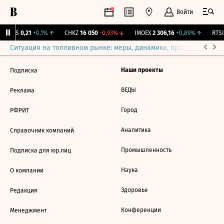
Войти
RGSS
0,21
+0,1%
↑
CHKZ
16 050
-0,93%
↓
IMOEX
2 306,16
+0,89%
↑
RTSI
Ситуация на топливном рынке: меры, динамика, прогнозы
Выб
Наши проекты
Подписка
ВЕДЫ
Реклама
Город
РФРИТ
Аналитика
Справочник компаний
Промышленность
Подписка для юр.лиц
Наука
О компании
Здоровье
Редакция
Конференции
Менеджмент