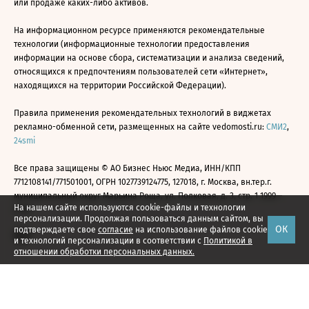
или продаже каких-либо активов.
На информационном ресурсе применяются рекомендательные
технологии (информационные технологии предоставления
информации на основе сбора, систематизации и анализа сведений,
относящихся к предпочтениям пользователей сети «Интернет»,
находящихся на территории Российской Федерации).
Правила применения рекомендательных технологий в виджетах
рекламно-обменной сети, размещенных на сайте vedomosti.ru:
СМИ2
,
24smi
Все права защищены © АО Бизнес Ньюс Медиа, ИНН/КПП
7712108141/771501001, ОГРН 1027739124775, 127018, г. Москва, вн.тер.г.
муниципальный округ Марьина Роща, ул. Полковая, д. 3, стр. 1 1999—
На нашем сайте используются cookie-файлы и технологии
2026
персонализации. Продолжая пользоваться данным сайтом, вы
ОК
подтверждаете свое
согласие
на использование файлов cookie
и технологий персонализации в соответствии с
Политикой в
отношении обработки персональных данных.