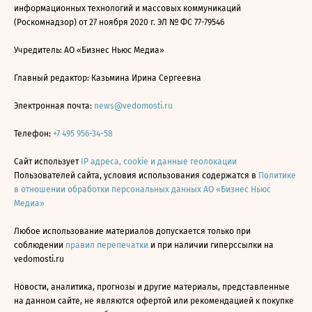
информационных технологий и массовых коммуникаций
(Роскомнадзор) от 27 ноября 2020 г. ЭЛ № ФС 77-79546
Учредитель: АО «Бизнес Ньюс Медиа»
Главный редактор: Казьмина Ирина Сергеевна
Электронная почта:
news@vedomosti.ru
Телефон:
+7 495 956-34-58
Сайт использует
IP адреса, cookie и данные геолокации
Пользователей сайта, условия использования содержатся в
Политике
в отношении обработки персональных данных АО «Бизнес Ньюс
Медиа»
Любое использование материалов допускается только при
соблюдении
правил перепечатки
и при наличии гиперссылки на
vedomosti.ru
Новости, аналитика, прогнозы и другие материалы, представленные
на данном сайте, не являются офертой или рекомендацией к покупке