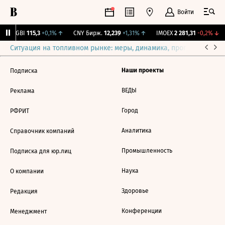
Войти
RGBI
115,3
+0,1%
↑
CNY Бирж.
12,239
+1,31%
↑
IMOEX
2 281,31
-0,2%
↓
Ситуация на топливном рынке: меры, динамика, прогнозы
Выб
Наши проекты
Подписка
ВЕДЫ
Реклама
Город
РФРИТ
Аналитика
Справочник компаний
Промышленность
Подписка для юр.лиц
Наука
О компании
Здоровье
Редакция
Конференции
Менеджмент