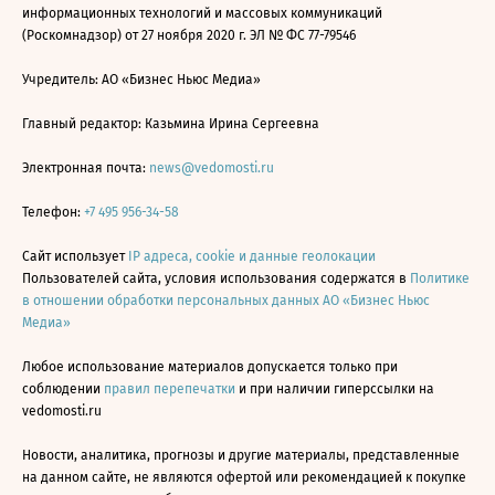
информационных технологий и массовых коммуникаций
(Роскомнадзор) от 27 ноября 2020 г. ЭЛ № ФС 77-79546
Учредитель: АО «Бизнес Ньюс Медиа»
Главный редактор: Казьмина Ирина Сергеевна
Электронная почта:
news@vedomosti.ru
Телефон:
+7 495 956-34-58
Сайт использует
IP адреса, cookie и данные геолокации
Пользователей сайта, условия использования содержатся в
Политике
в отношении обработки персональных данных АО «Бизнес Ньюс
Медиа»
Любое использование материалов допускается только при
соблюдении
правил перепечатки
и при наличии гиперссылки на
vedomosti.ru
Новости, аналитика, прогнозы и другие материалы, представленные
на данном сайте, не являются офертой или рекомендацией к покупке