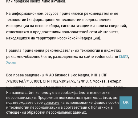
или продаже каких-либо активов.
На информационном ресурсе применяются рекомендательные
технологии (информационные технологии предоставления
информации на основе сбора, систематизации и анализа сведений,
относящихся к предпочтениям пользователей сети «Интернет»,
находящихся на территории Российской Федерации).
Правила применения рекомендательных технологий в виджетах
рекламно-обменной сети, размещенных на сайте vedomosti.ru:
СМИ2
,
24smi
Все права защищены © АО Бизнес Ньюс Медиа, ИНН/КПП
7712108141/771501001, ОГРН 1027739124775, 127018, г. Москва, вн.тер.г.
муниципальный округ Марьина Роща, ул. Полковая, д. 3, стр. 1 1999—
На нашем сайте используются cookie-файлы и технологии
2026
персонализации. Продолжая пользоваться данным сайтом, вы
ОК
подтверждаете свое
согласие
на использование файлов cookie
и технологий персонализации в соответствии с
Политикой в
отношении обработки персональных данных.