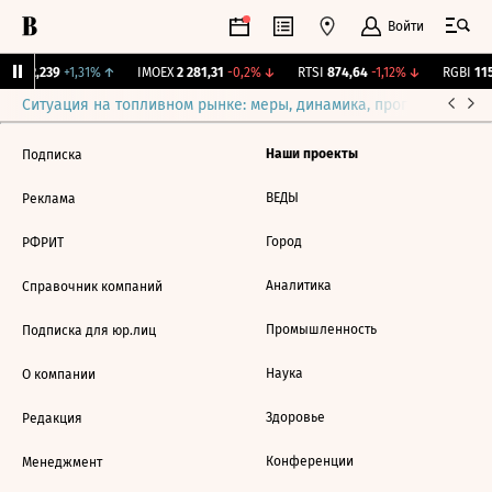
Войти
ж.
12,239
+1,31%
↑
IMOEX
2 281,31
-0,2%
↓
RTSI
874,64
-1,12%
↓
RGBI
115
Ситуация на топливном рынке: меры, динамика, прогнозы
Выб
Наши проекты
Подписка
ВЕДЫ
Реклама
Город
РФРИТ
Аналитика
Справочник компаний
Промышленность
Подписка для юр.лиц
Наука
О компании
Здоровье
Редакция
Конференции
Менеджмент