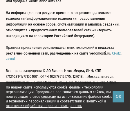
или продаже каких-либо активов.
На информационном ресурсе применяются рекомендательные
технологии (информационные технологии предоставления
информации на основе сбора, систематизации и анализа сведений,
относящихся к предпочтениям пользователей сети «Интернет»,
находящихся на территории Российской Федерации).
Правила применения рекомендательных технологий в виджетах
рекламно-обменной сети, размещенных на сайте vedomosti.ru:
СМИ2
,
24smi
Все права защищены © АО Бизнес Ньюс Медиа, ИНН/КПП
7712108141/771501001, ОГРН 1027739124775, 127018, г. Москва, вн.тер.г.
муниципальный округ Марьина Роща, ул. Полковая, д. 3, стр. 1 1999—
На нашем сайте используются cookie-файлы и технологии
2026
персонализации. Продолжая пользоваться данным сайтом, вы
ОК
подтверждаете свое
согласие
на использование файлов cookie
и технологий персонализации в соответствии с
Политикой в
отношении обработки персональных данных.