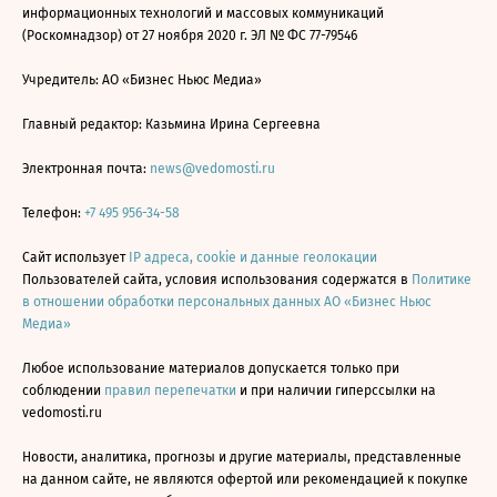
информационных технологий и массовых коммуникаций
(Роскомнадзор) от 27 ноября 2020 г. ЭЛ № ФС 77-79546
Учредитель: АО «Бизнес Ньюс Медиа»
Главный редактор: Казьмина Ирина Сергеевна
Электронная почта:
news@vedomosti.ru
Телефон:
+7 495 956-34-58
Сайт использует
IP адреса, cookie и данные геолокации
Пользователей сайта, условия использования содержатся в
Политике
в отношении обработки персональных данных АО «Бизнес Ньюс
Медиа»
Любое использование материалов допускается только при
соблюдении
правил перепечатки
и при наличии гиперссылки на
vedomosti.ru
Новости, аналитика, прогнозы и другие материалы, представленные
на данном сайте, не являются офертой или рекомендацией к покупке