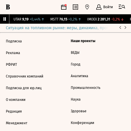
Войти
1%
↑
UTAR
9,19
+0,44%
↑
MSTT
76,15
+0,2%
↑
IMOEX
2 281,31
-0,2%
↓
R
Ситуация на топливном рынке: меры, динамика, прогнозы
Выб
Наши проекты
Подписка
ВЕДЫ
Реклама
Город
РФРИТ
Аналитика
Справочник компаний
Промышленность
Подписка для юр.лиц
Наука
О компании
Здоровье
Редакция
Конференции
Менеджмент