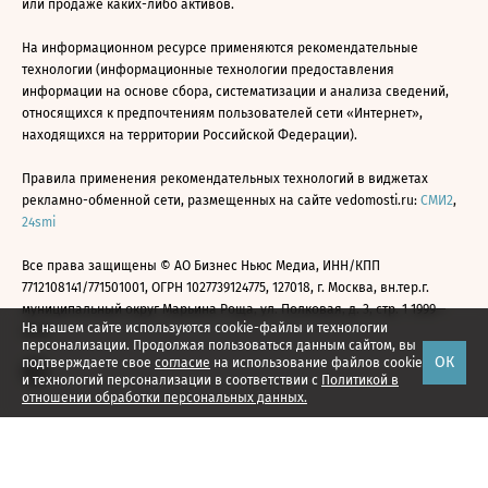
или продаже каких-либо активов.
На информационном ресурсе применяются рекомендательные
технологии (информационные технологии предоставления
информации на основе сбора, систематизации и анализа сведений,
относящихся к предпочтениям пользователей сети «Интернет»,
находящихся на территории Российской Федерации).
Правила применения рекомендательных технологий в виджетах
рекламно-обменной сети, размещенных на сайте vedomosti.ru:
СМИ2
,
24smi
Все права защищены © АО Бизнес Ньюс Медиа, ИНН/КПП
7712108141/771501001, ОГРН 1027739124775, 127018, г. Москва, вн.тер.г.
муниципальный округ Марьина Роща, ул. Полковая, д. 3, стр. 1 1999—
На нашем сайте используются cookie-файлы и технологии
2026
персонализации. Продолжая пользоваться данным сайтом, вы
ОК
подтверждаете свое
согласие
на использование файлов cookie
и технологий персонализации в соответствии с
Политикой в
отношении обработки персональных данных.