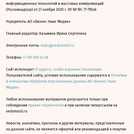
информационных технологий и массовых коммуникаций
(Роскомнадзор) от 27 ноября 2020 г. ЭЛ № ФС 77-79546
Учредитель: АО «Бизнес Ньюс Медиа»
Главный редактор: Казьмина Ирина Сергеевна
Электронная почта:
news@vedomosti.ru
Телефон:
+7 495 956-34-58
Сайт использует
IP адреса, cookie и данные геолокации
Пользователей сайта, условия использования содержатся в
Политике
в отношении обработки персональных данных АО «Бизнес Ньюс
Медиа»
Любое использование материалов допускается только при
соблюдении
правил перепечатки
и при наличии гиперссылки на
vedomosti.ru
Новости, аналитика, прогнозы и другие материалы, представленные
на данном сайте, не являются офертой или рекомендацией к покупке