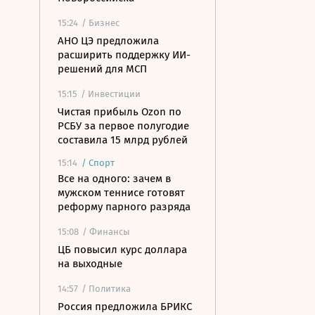
15:24
/ Бизнес
АНО ЦЭ предложила
расширить поддержку ИИ-
решений для МСП
15:15
/ Инвестиции
Чистая прибыль Ozon по
РСБУ за первое полугодие
составила 15 млрд рублей
15:14
/
Спорт
Все на одного: зачем в
мужском теннисе готовят
реформу парного разряда
15:08
/ Финансы
ЦБ повысил курс доллара
на выходные
14:57
/ Политика
Россия предложила БРИКС