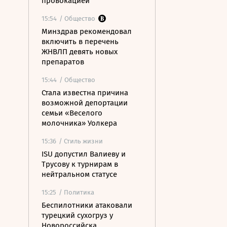
провокацией
15:54
/ Общество
Минздрав рекомендовал
включить в перечень
ЖНВЛП девять новых
препаратов
15:44
/ Общество
Стала известна причина
возможной депортации
семьи «Веселого
молочника» Уолкера
15:36
/ Стиль жизни
ISU допустил Валиеву и
Трусову к турнирам в
нейтральном статусе
15:25
/ Политика
Беспилотники атаковали
турецкий сухогруз у
Новороссийска