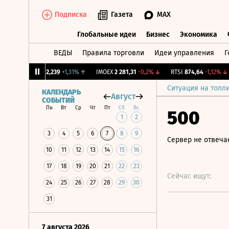
Подписка
Газета
MAX
Глобальные идеи
Бизнес
Экономика
ВЕДЫ
Правила торговли
Идеи управления
Г
Глобальные идеи
Бизнес
Экономик
CNY Бирж.
12,239
+1,31%
↑
IMOEX
2 281,31
-0,2%
↓
RTSI
874,64
-1,12%
↓
Ситуация на топл
КАЛЕНДАРЬ
Август
СОБЫТИЙ
Пн
Вт
Ср
Чт
Пт
Сб
Вс
500
1
2
3
4
5
6
7
8
9
Сервер не отвеча
10
11
12
13
14
15
16
17
18
19
20
21
22
23
Сейчас ищут:
24
25
26
27
28
29
30
31
7 августа 2026