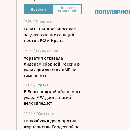
Новости
Новости
ПОПУЛЯРНО
компаний
17:23
/ Политика
Сенат США проголосовал
за ужесточение санкций
против РФ и Ирана
17:15
/ Стиль жизни
Хорватия отказала
лидерам сборной России в
визах для участия в ЧЕ по
гимнастике
17:07
/
Страна
В Белгородской области от
удара FPV-дрона погиб
велосипедист
16:51
/ Общество
СК возбудил дело против
журналистки Гордеевой за