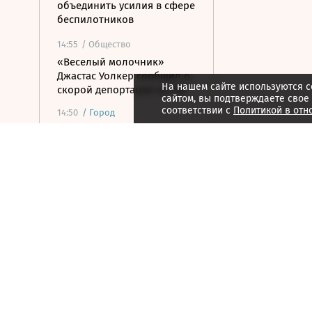
объединить усилия в сфере
беспилотников
14:55
/ Общество
«Веселый молочник»
Джастас Уолкер сообщил о
На нашем сайте используются c
скорой депортации из РФ
сайтом, вы подтверждаете свое
соответствии с
Политикой в отн
14:50
/
Город
Городок Форментера стал
самым дорогим на рынке
недвижимости Испании
14:47
/ Политика
«Ведомости» узнали
подробности иска
«Родины» к «Яблоку»
14:39
/ Общество
Кадр дня
14:35
/
Город
В Германии до ноября