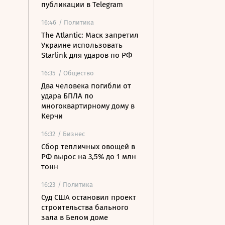
публикации в Telegram
16:46
/ Политика
The Atlantic: Маск запретил
Украине использовать
Starlink для ударов по РФ
16:35
/ Общество
Два человека погибли от
удара БПЛА по
многоквартирному дому в
Керчи
16:32
/ Бизнес
Сбор тепличных овощей в
РФ вырос на 3,5% до 1 млн
тонн
16:23
/ Политика
Суд США остановил проект
строительства бального
зала в Белом доме