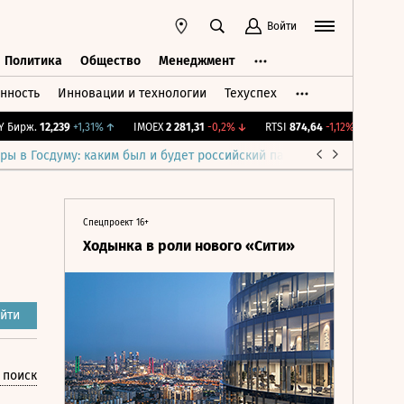
Войти
Политика
Общество
Менеджмент
нность
Инновации и технологии
Техуспех
ть
Политика
Общество
Менеджмент
ирж.
12,239
+1,31%
↑
IMOEX
2 281,31
-0,2%
↓
RTSI
874,64
-1,12%
↓
RGBI
11
ры в Госдуму: каким был и будет российский парламент
Война н
Спецпроект 16+
Ходынка в роли нового «Сити»
йти
 поиск