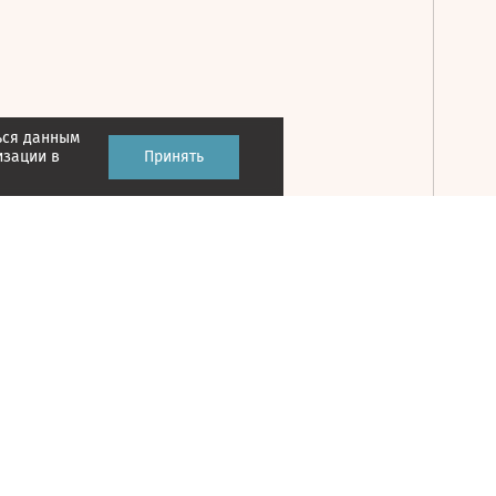
ься данным
Принять
изации в