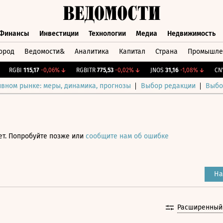
Финансы
Инвестиции
Технологии
Медиа
Недвижимость
ород
Ведомости&
Аналитика
Капитал
Страна
Промышле
а
Финансы
Инвестиции
Технологии
Медиа
Недвижимос
RGBI
115,17
-0,06%
↓
RGBITR
775,53
-0,02%
↓
JNOS
31,16
-1,08%
↓
CNY Б
ивном рынке: меры, динамика, прогнозы
Выбор редакции
Выбо
ет. Попробуйте позже или
сообщите нам об ошибке
На
Расширенный