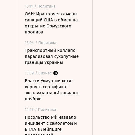
16:11
/ Политика
СМИ: Иран хочет отмены
санкций США в обмен на
открытие Ормузского
пролива
16:04
/ Политика
Транспортный коллапс
парализовал сухопутные
границы Украины
15:59
/ Бизнес
Власти Удмуртии хотят
вернуть сертификат
эксплуатанта «Ижавиа» к
ноябрю
15:57
/ Политика
Посольство РФ назвало
инцидент с самолетом и
БПЛА в Лейпциге