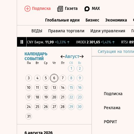
Подписка
Газета
MAX
Глобальные идеи
Бизнес
Экономика
ВЕДЫ
Правила торговли
Идеи управления
Г
Глобальные идеи
Бизнес
Экономик
6
+0,08%
↑
CNY Бирж.
11,99
+0,33%
↑
IMOEX
2 301,65
+1,43%
↑
RTSI
895,
Ситуация на топл
КАЛЕНДАРЬ
Август
СОБЫТИЙ
Пн
Вт
Ср
Чт
Пт
Сб
Вс
1
2
3
4
5
6
7
8
9
10
11
12
13
14
15
16
Подписка
17
18
19
20
21
22
23
24
25
26
27
28
29
30
Реклама
31
РФРИТ
6 августа 2026