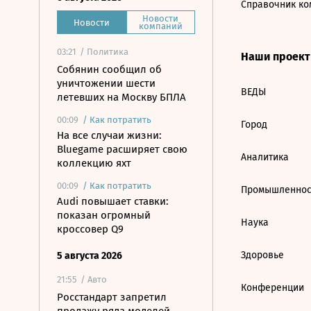
Справочник ко
Новости
Новости
компаний
03:21
/ Политика
Наши проек
Собянин сообщил об
уничтожении шести
ВЕДЫ
летевших на Москву БПЛА
00:09
/
Как потратить
Город
На все случаи жизни:
Bluegame расширяет свою
Аналитика
коллекцию яхт
00:09
/
Как потратить
Промышленнос
Audi повышает ставки:
показан огромный
Наука
кроссовер Q9
Здоровье
5 августа 2026
21:55
/ Авто
Конференции
Росстандарт запретил