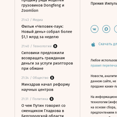
продажу ряда моделей
Премия Импул
грузовиков Dongfeng и
Zoomlion
21:43
/ Медиа
Фильм «Человек-паук:
Новый день» собрал более
$1,1 млрд за неделю
Скачать дл
21:40
/ Технологии
Силовики предложили
возвращать гражданам
Любое использов
деньги за услуги риэлторов
правил перепеч
при обмане
Новости, аналити
21:34
/ Общество
данном сайте, не
Минздрав начал реформу
продаже каких-л
научных центров
На информацион
21:31
/ Политика
технологии (инф
О чем Путин говорил со
на основе сбора,
сменщиком Гладкова в
предпочтениям п
Белгородской области