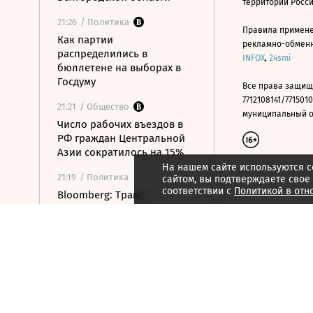
территории Росс
21:26
/ Политика
Правила примене
Как партии
рекламно-обменно
распределились в
INFOX
,
24smi
бюллетене на выборах в
Госдуму
Все права защищ
7712108141/7715010
21:21
/ Общество
муниципальный окр
Число рабочих въездов в
РФ граждан Центральной
Азии сократилось на 15%
На нашем сайте используются c
21:19
/ Политика
сайтом, вы подтверждаете свое
соответствии с
Политикой в отн
Bloomberg: Трамп
готовится ввести пошлины
на импорт поликремния
21:16
/ Общество
Минспорт расширит
перечень спортивных
организаций для
налогового вычета