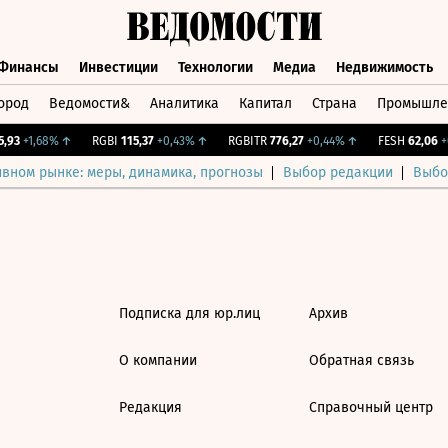
Финансы
Инвестиции
Технологии
Медиа
Недвижимость
ород
Ведомости&
Аналитика
Капитал
Страна
Промышле
а
Финансы
Инвестиции
Технологии
Медиа
Недвижимос
93
+1,68%
↑
RGBI
115,37
+0,43%
↑
RGBITR
776,27
+0,44%
↑
FESH
62,06
+0
ивном рынке: меры, динамика, прогнозы
Выбор редакции
Выбо
Подписка для юр.лиц
Архив
О компании
Обратная связь
Редакция
Справочный центр