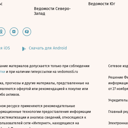
ьс
Ведомости Юг
Ведомости Северо-
Запад
я iOS
Скачать для Android
ание материалов допускается только при соблюдении
Сетевое изд
атки
и при наличии гиперссылки на vedomosti.ru
Решение Фе
ка, прогнозы и другие материалы, представленные на
информацио
 являются офертой или рекомендацией к покупке или
от 27 ноября
ибо активов.
Учредитель
ном ресурсе применяются рекомендательные
ормационные технологии предоставления информации
Главный ре
 систематизации и анализа сведений, относящихся к
ользователей сети «Интернет», находящихся на
Электронна