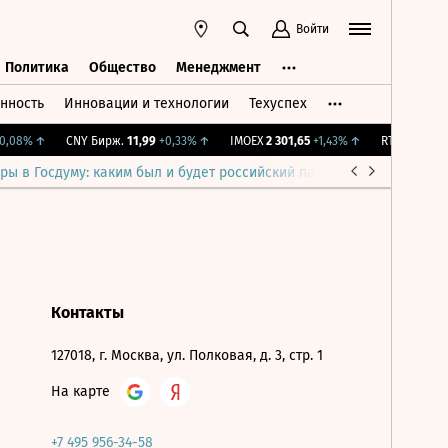
Войти
Политика
Общество
Менеджмент
нность
Инновации и технологии
Техуспех
ть
Политика
Общество
Менеджмент
,08%
↑
CNY Бирж.
11,99
+0,33%
↑
IMOEX
2 301,65
+1,43%
↑
RTSI
895,93
+
ры в Госдуму: каким был и будет российский парламент
Война н
Контакты
127018, г. Москва, ул. Полковая, д. 3, стр. 1
На карте
+7 495 956-34-58