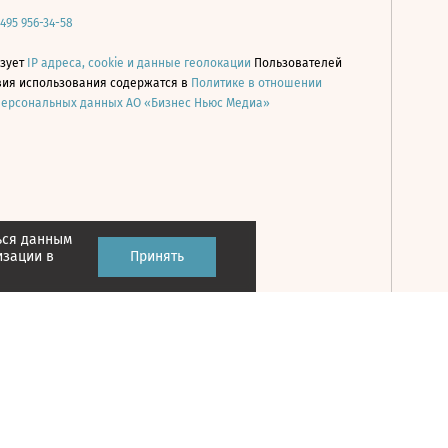
 495 956-34-58
ьзует
IP адреса, cookie и данные геолокации
Пользователей
овия использования содержатся в
Политике в отношении
персональных данных АО «Бизнес Ньюс Медиа»
ься данным
Принять
изации в