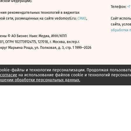
ийской Федерации).
Телефон:
+7
ния рекомендательных технологий в виджетах
й сети, размещенных на сайте vedomosti.ru:
СМИ2
,
Сайт испол
сайта, усл
обработки 
ены © АО Бизнес Ньюс Медиа, ИНН/КПП
01, ОГРН 1027739124775, 127018, г. Москва, вн.тер.г.
уг Марьина Роща, ул. Полковая, д. 3, стр. 1 1999—2026
ookie-файлы и технологии персонализации. Продолжая пользоват
согласие
на использование файлов cookie и технологий персонал
ошении обработки персональных данных.