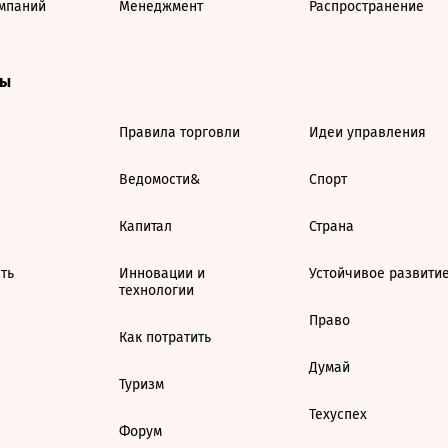
мпаний
Менеджмент
Распространение
ты
Правила торговли
Идеи управления
Ведомости&
Спорт
Капитал
Страна
ть
Инновации и
Устойчивое развити
технологии
Право
Как потратить
Думай
Туризм
Техуспех
Форум