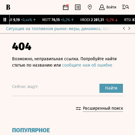
Войти
UTAR
9,19
+0,44%
↑
MSTT
76,15
+0,2%
↑
IMOEX
2 281,31
-0,2%
↓
RTSI
874
Ситуация на топливном рынке: меры, динамика, прогнозы
Выб
404
Возможно, неправильная ссылка. Попробуйте найти
статью по названию или
сообщите нам об ошибке
Сейчас ищут:
Найти
Расширенный поиск
ПОПУЛЯРНОЕ